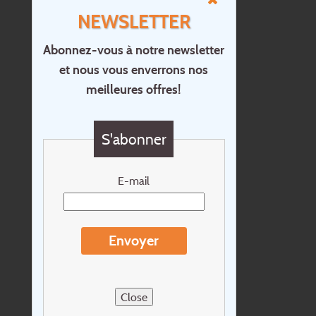
NEWSLETTER
Abonnez-vous à notre newsletter
et nous vous enverrons nos
Accueil
meilleures offres!
Contact
Questions?
S'abonner
Chèque cadeau
Newsletter
E-mail
Extras
Conditions de voyage
Envoyer
Concernant Holidayline.be
Sitemap
Close
Postes vacants