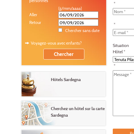
personnes
*
(jj/mm/aaaa)
Aller
Retour
*
Chercher sans date
Voyagez-vous avec enfants?
Situation
Hôtel *
*
Hôtels Sardegna
Cherchez un hôtel sur la carte
Sardegna
Po