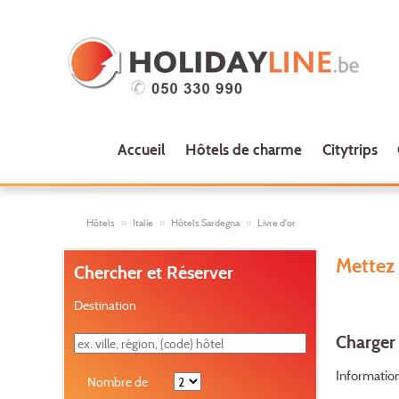
Accueil
Hôtels de charme
Citytrips
Hôtels
Italie
Hôtels Sardegna
Livre d'or
Mettez 
Chercher et Réserver
Destination
Charger 
Information
Nombre de