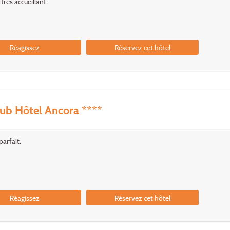
très accueillant.
Réagissez
Réservez cet hôtel
ub Hôtel Ancora ****
parfait.
Réagissez
Réservez cet hôtel