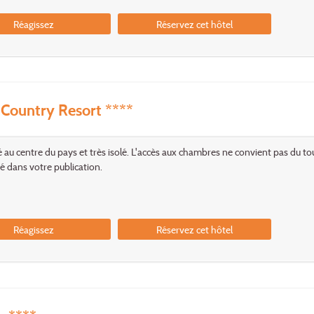
Réagissez
Réservez cet hôtel
 Country Resort ****
é au centre du pays et très isolé. L'accès aux chambres ne convient pas du tou
é dans votre publication.
Réagissez
Réservez cet hôtel