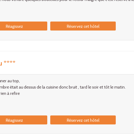
Réagissez
Réservez cet hôtel
u ****
uner au top,
bre était au dessus de la cuisine donc bruit , tard le soir et tôt le matin.
rien à refire
Réagissez
Réservez cet hôtel