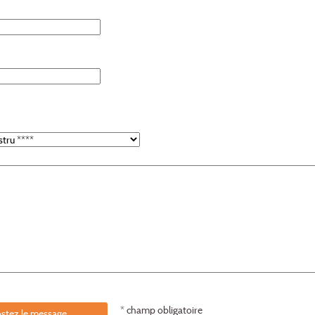
* champ obligatoire
stez le message