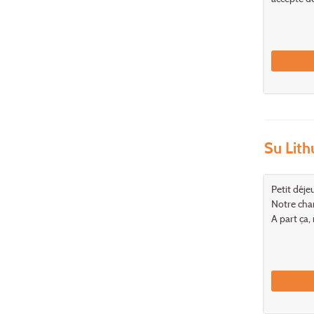
Su Lith
Petit déje
Notre cham
A part ça, 