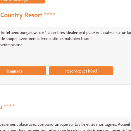
 Country Resort ****
hôtel avec bungalows de 4 chambres idéalement placé en hauteur sur un lac 
é de souper avec menu démocratique mais bien fourni!
petite piscine
Réagissez
Réservez cet hôtel
u ****
 idéalement placé avec vue panoramique sur la ville et les montagnes. Accueil 
 nous vendre quelques bouteilles pour le retour malgré que c'est réservé à le