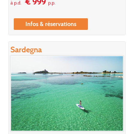
€ 999
à p.d.
p.p.
Infos & réservations
Sardegna