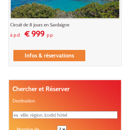
Circuit de 8 jours en Sardaigne
€ 999
à p.d.
p.p.
Infos & réservations
Chercher et Réserver
Destination
Nombre de