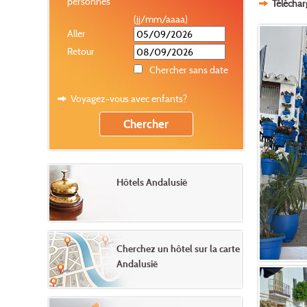
personnes
Téléchar
(jj/mm/aaaa)
Aller
Retour
Chercher sans date
Voyagez-vous avec enfants?
Hôtels Andalusië
Cherchez un hôtel sur la carte
Andalusië