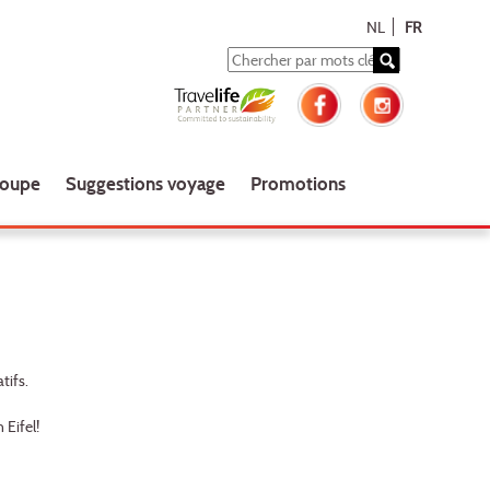
NL
FR
roupe
Suggestions voyage
Promotions
tifs.
Eifel!