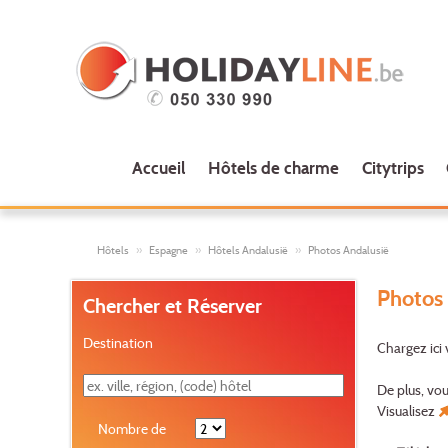
Accueil
Hôtels de charme
Citytrips
Hôtels
Espagne
Hôtels Andalusië
Photos Andalusië
Photos 
Chercher et Réserver
Destination
Chargez ici
De plus, vo
Visualisez
Nombre de