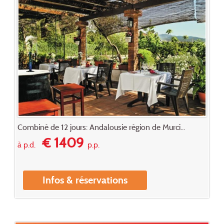
Combiné de 12 jours: Andalousie région de Murci...
€ 1409
à p.d.
p.p.
Infos & réservations