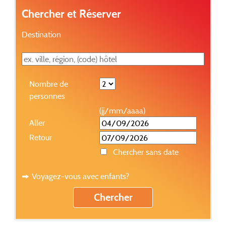
Chercher et Réserver
Destination
Nombre de
personnes
(jj/mm/aaaa)
Aller
Retour
Chercher sans date
Voyagez-vous avec enfants?