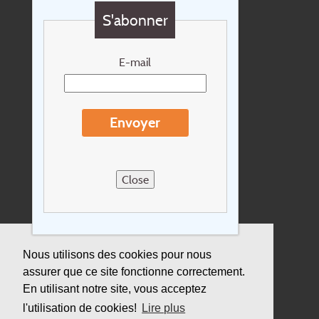
Questions?
S'abonner
Chèque cadeau
Newsletter
E-mail
Extras
Conditions de voyage
Envoyer
Concernant Holidayline.be
Sitemap
Close
Postes vacants
privacy
Assurance
Nous utilisons des cookies pour nous
assurer que ce site fonctionne correctement.
Durabilité
En utilisant notre site, vous acceptez
l'utilisation de cookies!
Lire plus