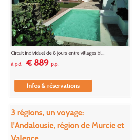
Circuit individuel de 8 jours entre villages bl...
€ 889
à p.d.
p.p.
Infos & réservations
3 régions, un voyage:
l'Andalousie, région de Murcie et
Valence.