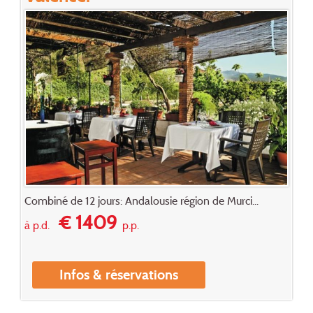
Combiné de 12 jours: Andalousie région de Murci...
€ 1409
à p.d.
p.p.
Infos & réservations