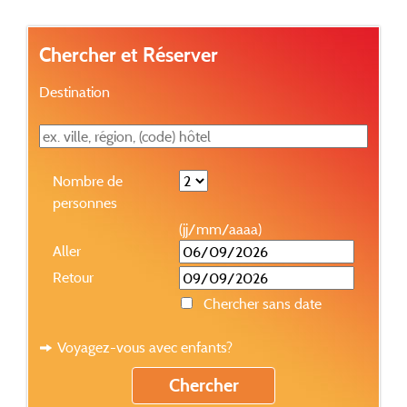
Chercher et Réserver
Destination
Nombre de
personnes
(jj/mm/aaaa)
Aller
Retour
Chercher sans date
Voyagez-vous avec enfants?