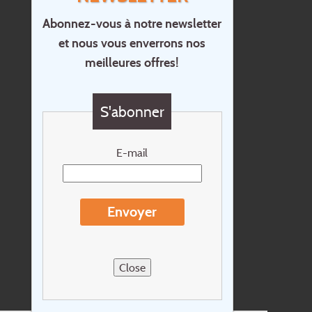
Abonnez-vous à notre newsletter
et nous vous enverrons nos
Accueil
meilleures offres!
Contact
Questions?
S'abonner
Chèque cadeau
Newsletter
E-mail
Extras
Conditions de voyage
Envoyer
Concernant Holidayline.be
Sitemap
Close
Postes vacants