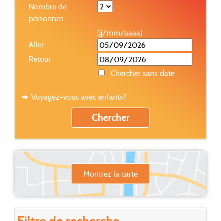
Nombre de
personnes
(jj/mm/aaaa)
Aller
Retour
Chercher sans date
Voyagez-vous avec enfants?
Montrez la carte
Filtre de recherche