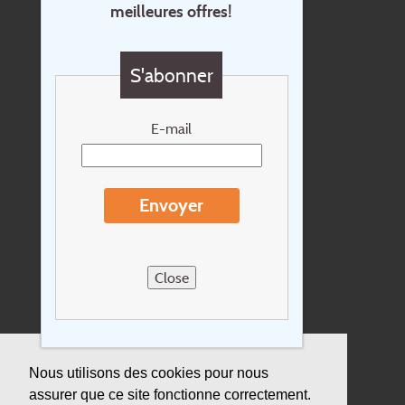
meilleures offres!
Contact
Questions?
S'abonner
Chèque cadeau
Newsletter
E-mail
Extras
Conditions de voyage
Envoyer
Concernant Holidayline.be
Sitemap
Close
Postes vacants
privacy
Assurance
Nous utilisons des cookies pour nous
assurer que ce site fonctionne correctement.