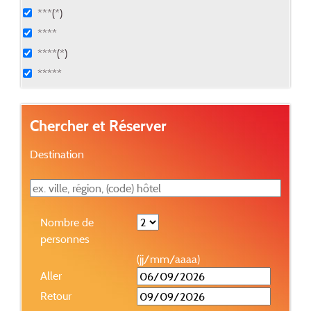
***(*)
****
****(*)
*****
Chercher et Réserver
Destination
Nombre de
personnes
(jj/mm/aaaa)
Aller
Retour