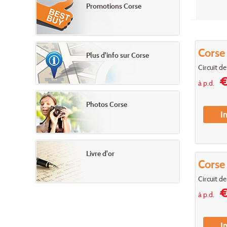
Promotions Corse
Corse
Plus d'info sur Corse
Circuit d
€
à p.d.
Photos Corse
I
Livre d'or
Corse
Circuit d
€
à p.d.
I