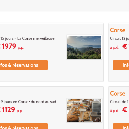
Corse
e 15 jours – La Corse merveilleuse
Circuit 12 
 1979
€ 
p.p.
à p.d.
nfos & réservations
Inf
Corse
e 9 jours en Corse : du nord au sud
Circuit de 
 1129
€ 
p.p.
à p.d.
nfos & réservations
Inf