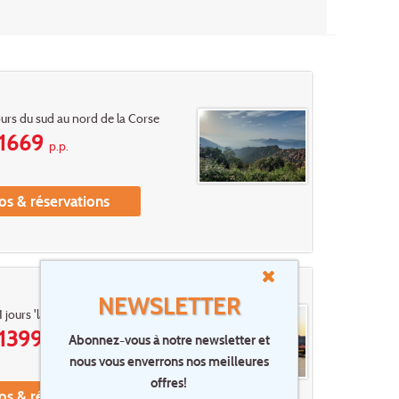
jours du sud au nord de la Corse
1669
p.p.
os & réservations
NEWSLETTER
11 jours 'la Haute-Corse'
1399
Abonnez-vous à notre newsletter et
p.p.
nous vous enverrons nos meilleures
offres!
os & réservations