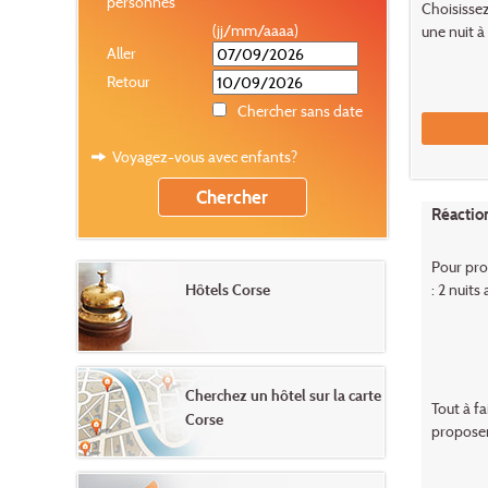
personnes
Choisissez 
(jj/mm/aaaa)
une nuit à
Aller
Retour
Chercher sans date
Voyagez-vous avec enfants?
Réactio
Pour pro
: 2 nuits
Hôtels Corse
Cherchez un hôtel sur la carte
Tout à fa
Corse
proposeri