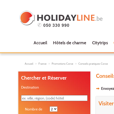
Accueil
Hôtels de charme
Citytrips
Accueil
France
Promotions Corse
Conseils pratiques Corse
Conseil
Chercher et Réserver
Destination
Envoyez-
Visite
Nombre de