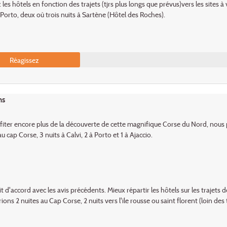
les hôtels en fonction des trajets (tjrs plus longs que prévus)vers les sites à 
 Porto, deux où trois nuits à Sartène (Hôtel des Roches).
Réagissez
ns
fiter encore plus de la découverte de cette magnifique Corse du Nord, nous
 au cap Corse, 3 nuits à Calvi, 2 à Porto et 1 à Ajaccio.
it d'accord avec les avis précédents. Mieux répartir les hôtels sur les trajets
ons 2 nuites au Cap Corse, 2 nuits vers l'ile rousse ou saint florent (loin des t