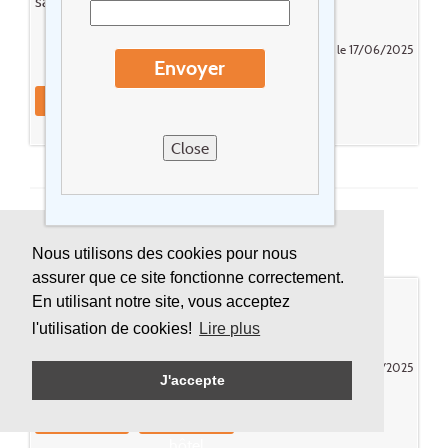
satisfaisante sans plus...
Posté par GOFFIN YVES le 17/06/2025
Envoyer
Réagissez
Réservez cet
hôtel
Close
Prea Gianca ***(*)
Nous utilisons des cookies pour nous
assurer que ce site fonctionne correctement.
TOUTE LA NUIT DES MOUSTIQUES PAS
En utilisant notre site, vous acceptez
D'ANTIMOUSTIQUE A DISPOSITION
l'utilisation de cookies!
Lire plus
Posté par Francois Joseph Vanhoudt le 27/05/2025
J'accepte
Réagissez
Réservez cet
hôtel