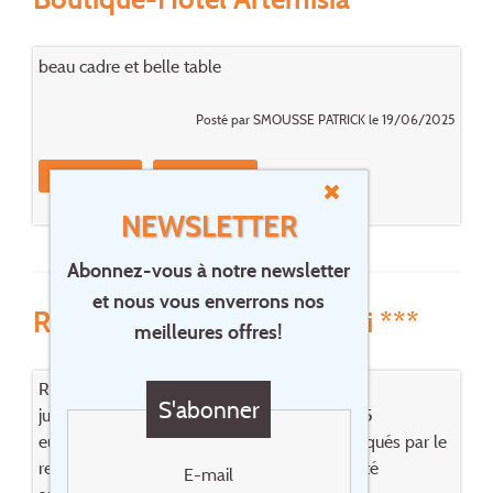
beau cadre et belle table
Posté par SMOUSSE PATRICK le 19/06/2025
Réagissez
Réservez cet
hôtel
NEWSLETTER
Abonnez-vous à notre newsletter
et nous vous enverrons nos
Résidence & Hôtel U Livanti ***
meilleures offres!
Rien à redire, logement à recommander!
S'abonner
juste: prix du petit -déjeuner un peu élevé ( 15
euros/jour/personne ), comme les prix pratiqués par le
restaurant de l'hotel pour des repas de qualité
E-mail