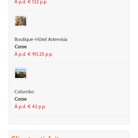
À p.d. € 122 p.p.
Boutique-Hôtel Artemisia
Corse
À p.d. € 90,25 p.p.
Colombo
Corse
À p.d. € 42 p.p.