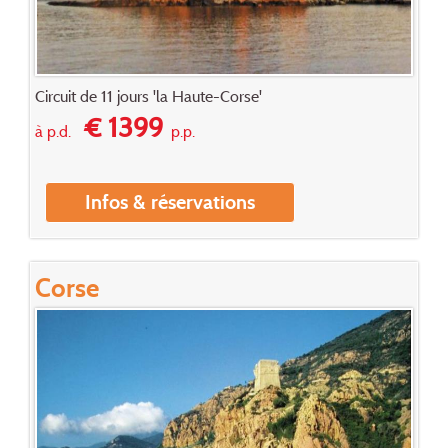
Circuit de 11 jours 'la Haute-Corse'
€ 1399
à p.d.
p.p.
Infos & réservations
Corse