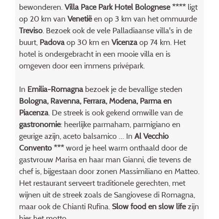
bewonderen.
Villa Pace Park Hotel Bolognese ****
ligt
op 20 km van
Venetië
en op 3 km van het ommuurde
Treviso
. Bezoek ook de vele Palladiaanse villa's in de
buurt,
Padova
op 30 km en
Vicenza
op 74 km. Het
hotel is ondergebracht in een mooie villa en is
omgeven door een immens privépark.
In
Emilia-Romagna
bezoek je de bevallige steden
Bologna, Ravenna, Ferrara, Modena, Parma en
Piacenza
. De streek is ook gekend omwille van de
gastronomie
: heerlijke parmaham, parmigiano en
geurige azijn, aceto balsamico … In
Al Vecchio
Convento ***
word je heel warm onthaald door de
gastvrouw Marisa en haar man Gianni, die tevens de
chef is, bijgestaan door zonen Massimiliano en Matteo.
Het restaurant serveert traditionele gerechten, met
wijnen uit de streek zoals de Sangiovese di Romagna,
maar ook de Chianti Rufina.
Slow food en slow life
zijn
hier het motto.