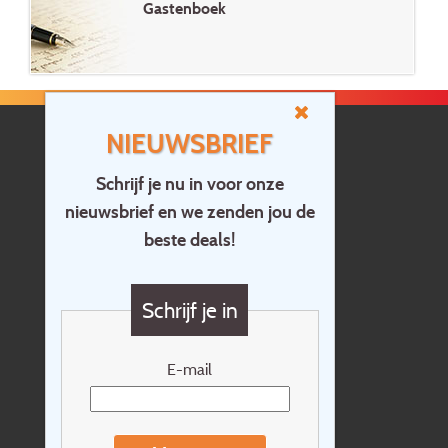
Gastenboek
NIEUWSBRIEF
Schrijf je nu in voor onze
nieuwsbrief en we zenden jou de
Home
beste deals!
Contact
Vragen?
Schrijf je in
Cadeaubon
Nieuwsbrief
E-mail
Extras
Reisvoorwaarden