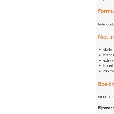
Formu
Individuel
Niet i
vluchte
brands
extra 
het in
Mio cy
Boekin
PIEP0013
Bijzonde