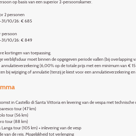
persoon op basis van een superior 2-persoonskamer.
or 2 personen
-31/10/26: € 685
r persoon
-31/10/26: € 849
e kortingen van toepassing.
ge verblijfsduur moet binnen de opgegeven periode vallen (bij overlapping va
f: annulatieverzekering (6,00% op de totale prijs met een minimum van € 15 
n bij wijziging of annulatie (tenzij je kiest voor een annulatieverzekering e
amma
komst in Castello di Santa Vittoria en levering van de vespa met technische u
baresco tour (47 km)
olo tour (56 km)
ro tour (88 km)
a Langa tour (105 km) + inlevering van de vesp
de van de reis. Mogelijkheid tot verlenging