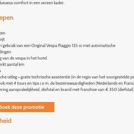
 luxueus comfort in een sereen kader.
repen
ten
ijt
n gebruik van een Original Vespa Piaggio 125 cc met automatische
llingen
g van de vespa in het hotel
rkt aantal km
n
che uitleg + gratis technische assistentie (in de regio van het voorgestelde
ok met 4 tours en tips i.v.m. de bezienswaardigheden (Nederlands en Frans
ring aansprakelijkheid, diefstal en brand met franchise van € 350 (diefstal)
Boek deze promotie
heid