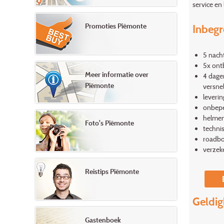
service en
Promoties Piëmonte
Inbeg
5 nach
5x ontb
Meer informatie over
4 dage
Piëmonte
versne
leverin
onbepe
helme
Foto's Piëmonte
technis
roadbo
verzeke
Reistips Piëmonte
Geldig
Gastenboek