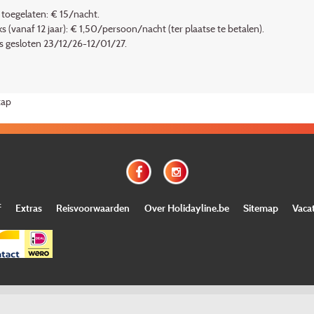
 toegelaten: € 15/nacht.
ks (vanaf 12 jaar): € 1,50/persoon/nacht (ter plaatse te betalen).
is gesloten 23/12/26-12/01/27.
tap
f
Extras
Reisvoorwaarden
Over Holidayline.be
Sitemap
Vaca
©
Copyright
Holidayline
, 2000-
2026, All rights reserved.
Cloud hosting by