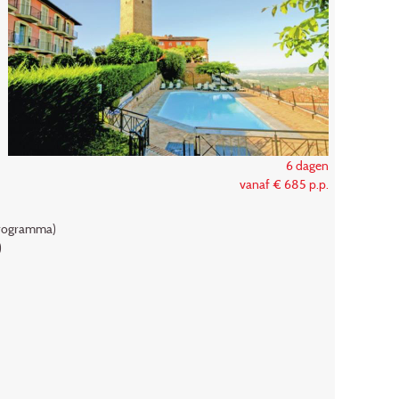
6 dagen
vanaf € 685 p.p.
 programma)
)