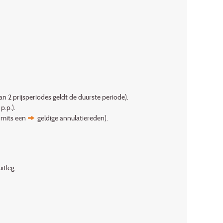
n 2 prijsperiodes geldt de duurste periode).
p.p.).
n mits een
geldige annulatiereden
).
itleg