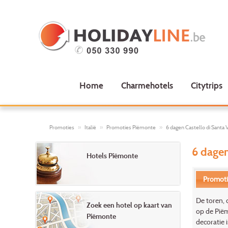
Home
Charmehotels
Citytrips
Promoties
Italië
Promoties Piëmonte
6 dagen Castello di Santa V
6 dagen
Hotels Piëmonte
Promot
De toren, 
Zoek een hotel op kaart van
op de Piëm
Piëmonte
decoratie 