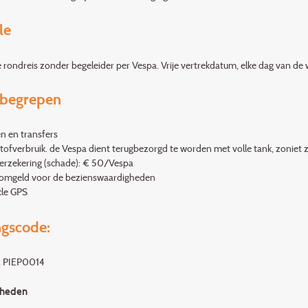
le
e rondreis zonder begeleider per Vespa. Vrije vertrekdatum, elke dag van de we
nbegrepen
n en transfers
tofverbruik. de Vespa dient terugbezorgd te worden met volle tank, zoniet z
verzekering (schade): € 50/Vespa
komgeld voor de bezienswaardigheden
cle GPS
gscode:
, PIEP0014
rheden