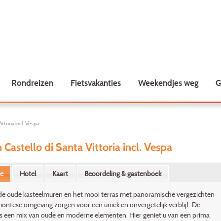
Rondreizen
Fietsvakanties
Weekendjes weg
G
ittoria incl. Vespa
 Castello di Santa Vittoria incl. Vespa
ie
Hotel
Kaart
Beoordeling & gastenboek
de oude kasteelmuren en het mooi terras met panoramische ve­r­­­ge­zichten
ontese omgeving zorgen voor een uniek en on­ver­getelijk verblijf. De
is een mix van oude en moderne elementen. Hier geniet u van een prima