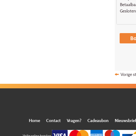
Betaalbaa
Geslote
Bo
Vorige s
Home
Contact
Vragen?
Cadeaubon
Nieuwsbrie
Veilig online betalen