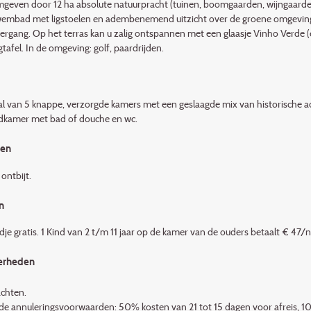
geven door 12 ha absolute natuurpracht (tuinen, boomgaarden, wijngaarden, b
embad met ligstoelen en adembenemend uitzicht over de groene omgeving. H
rgang. Op het terras kan u zalig ontspannen met een glaasje Vinho Verde (e
afel. In de omgeving: golf, paardrijden.
al van 5 knappe, verzorgde kamers met een geslaagde mix van historische 
dkamer met bad of douche en wc.
den
 ontbijt.
n
je gratis. 1 Kind van 2 t/m 11 jaar op de kamer van de ouders betaalt € 47/n
erheden
achten.
de annuleringsvoorwaarden: 50% kosten van 21 tot 15 dagen voor afreis, 10