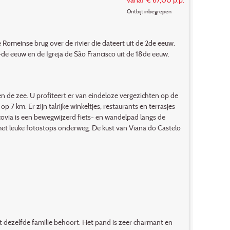
Ontbijt inbegrepen
de Romeinse brug over de rivier die dateert uit de 2de eeuw.
de eeuw en de Igreja de São Francisco uit de 18de eeuw.
 en de zee. U profiteert er van eindeloze vergezichten op de
7 km. Er zijn talrijke winkeltjes, restaurants en terrasjes
covia is een bewegwijzerd fiets- en wandelpad langs de
met leuke fotostops onderweg. De kust van Viana do Castelo
tot dezelfde familie behoort. Het pand is zeer charmant en