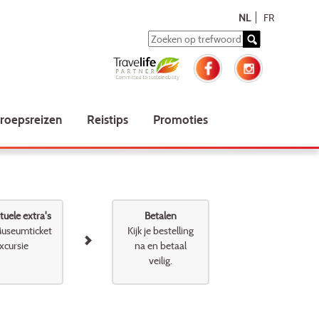
NL
FR
roepsreizen
Reistips
Promoties
uele extra's
Betalen
useumticket
Kijk je bestelling
xcursie
na en betaal
veilig.