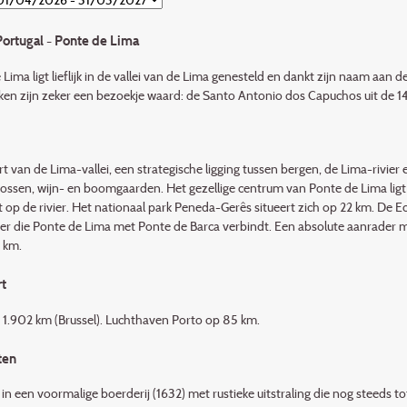
ortugal - Ponte de Lima
Lima ligt lieflijk in de vallei van de Lima genesteld en dankt zijn naam aan 
ken zijn zeker een bezoekje waard: de Santo Antonio dos Capuchos uit de 14
rt van de Lima-vallei, een strategische ligging tussen bergen, de Lima-rivier
ssen, wijn- en boomgaarden. Het gezellige centrum van Ponte de Lima ligt op 
t op de rivier. Het nationaal park Peneda-Gerês situeert zich op 22 km. De E
ier die Ponte de Lima met Ponte de Barca verbindt. Een absolute aanrader 
1 km.
t
: 1.902 km (Brussel). Luchthaven Porto op 85 km.
ten
 in een voormalige boerderij (1632) met rustieke uitstraling die nog steeds 