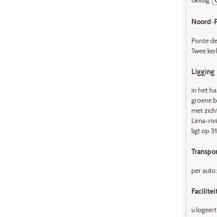
Noord-P
Ponte de 
Twee ker
Ligging
in het ha
groene bo
met zich
Lima-riv
ligt op 3
Transpor
per auto
Facilitei
u logeert