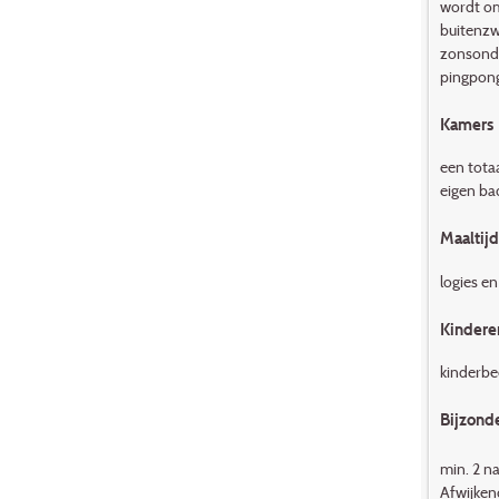
wordt om
buitenzw
zonsonde
pingpongt
Kamers
een tota
eigen ba
Maaltij
logies en
Kindere
kinderbed
Bijzond
min. 2 n
Afwijken