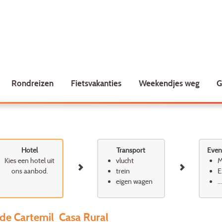
Rondreizen
Fietsvakanties
Weekendjes weg
G
Hotel
Transport
Event
Kies een hotel uit
vlucht
M
ons aanbod.
trein
E
eigen wagen
...
de Cartemil Casa Rural