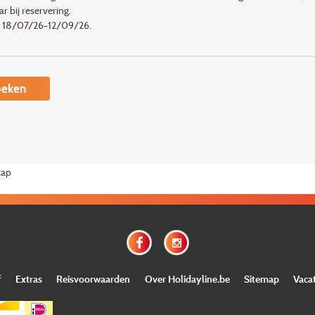
r bij reservering.
n 18/07/26-12/09/26.
eken
tap
f
Extras
Reisvoorwaarden
Over Holidayline.be
Sitemap
Vaca