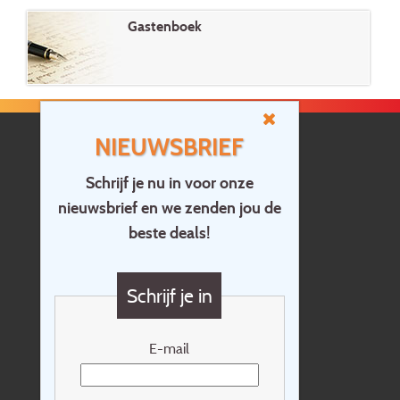
Gastenboek
NIEUWSBRIEF
Schrijf je nu in voor onze
nieuwsbrief en we zenden jou de
Home
beste deals!
Contact
Vragen?
Schrijf je in
Cadeaubon
Nieuwsbrief
E-mail
Extras