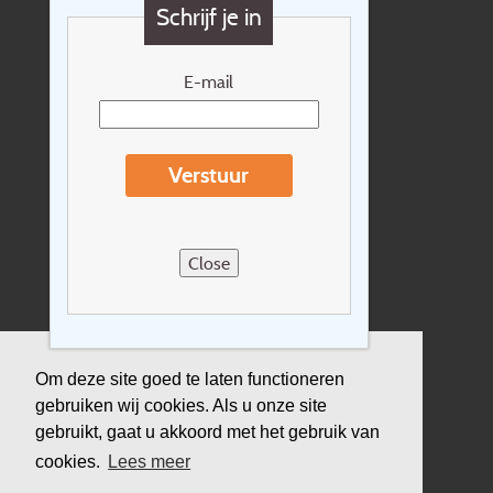
Schrijf je in
Cadeaubon
Nieuwsbrief
E-mail
Extras
Reisvoorwaarden
Verstuur
Over Holidayline.be
Sitemap
Close
Vacatures
Privacyverklaring
Verzekering
Om deze site goed te laten functioneren
gebruiken wij cookies. Als u onze site
Duurzaamheid
gebruikt, gaat u akkoord met het gebruik van
cookies.
Lees meer