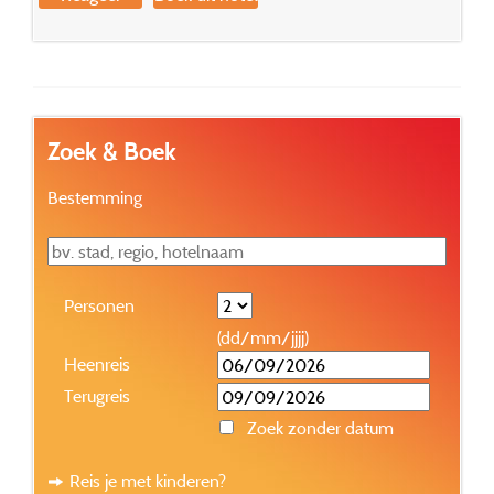
Zoek & Boek
Bestemming
Personen
(dd/mm/jjjj)
Heenreis
Terugreis
Zoek zonder datum
Reis je met kinderen?