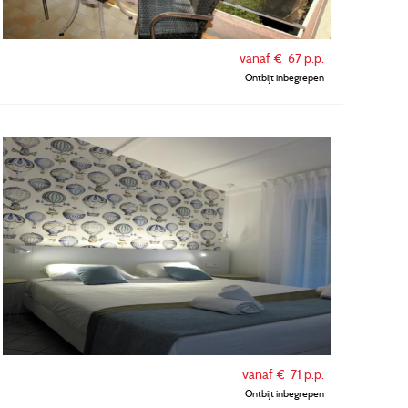
vanaf €
67
p.p.
Ontbijt inbegrepen
vanaf €
71
p.p.
Ontbijt inbegrepen