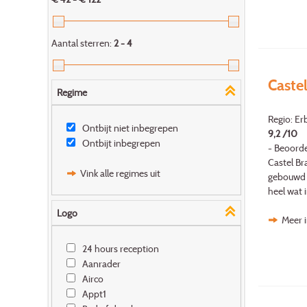
Aantal sterren:
2 - 4
Caste
Regime
Regio: Er
Ontbijt niet inbegrepen
9,2 /10
Ontbijt inbegrepen
- Beoorde
Castel Br
Vink alle regimes uit
gebouwd i
heel wat i
Logo
Meer i
24 hours reception
Aanrader
Airco
Appt1