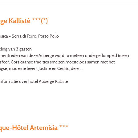
e Kallisté ***(*)
sica - Serra di Ferro, Porto Pollo
ling van 3 gasten
binnentreden van deze Auberge wordt u meteen ondergedompeld in een
e sfeer. Corsicaanse tradities smelten moeiteloos samen met het
se, moderne leven. Justine en Cédric, de ei...
nformatie over hotel Auberge Kallisté
que-Hôtel Artemisia ***