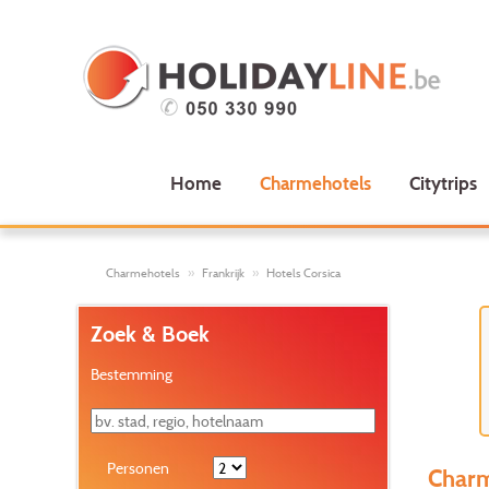
Home
Charmehotels
Citytrips
Charmehotels
Frankrijk
Hotels Corsica
Zoek & Boek
Bestemming
Personen
Charm