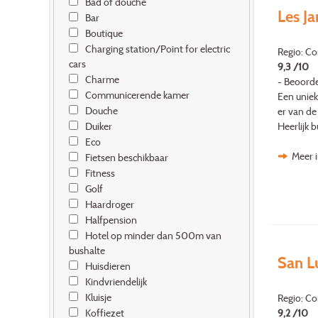
Bad of douche
Les Ja
Bar
Boutique
Charging station/Point for electric
Regio: Co
cars
9,3 /10
Charme
- Beoorde
Communicerende kamer
Een uniek
Douche
er van de
Heerlijk 
Duiker
Eco
Meer i
Fietsen beschikbaar
Fitness
Golf
Haardroger
Halfpension
Hotel op minder dan 500m van
bushalte
San L
Huisdieren
Kindvriendelijk
Kluisje
Regio: Co
9,2 /10
Koffiezet