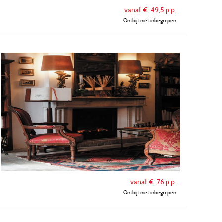
vanaf €
49,5
p.p.
Ontbijt niet inbegrepen
vanaf €
76
p.p.
Ontbijt niet inbegrepen