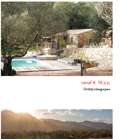
vanaf €
78
p.p.
Ontbijt inbegrepen