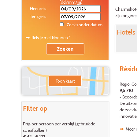
(dd/mm/jjjj)
Heenreis
Charmehotel
zijn ongerep
Terugreis
Zoek zonder datum
Hotels 
Reis je met kinderen?
Résid
Toon kaart
Regio: C
9,5 /10
- Beoorde
De uitzon
Filter op
de zee dr
innovatie
Prijs per persoon per verblijf (gebruik de
Meer i
schuifbalken)
€ 42 - € 122