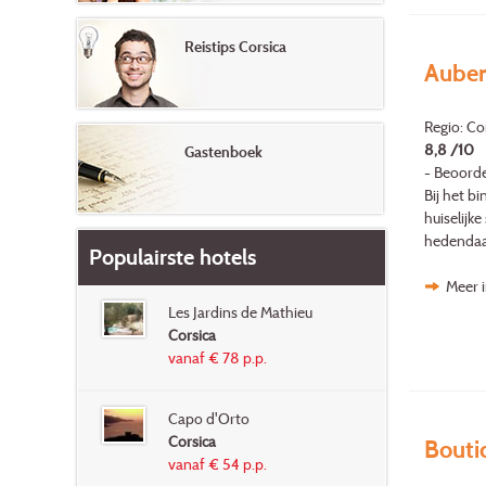
Reistips Corsica
Auberg
Regio: Cor
8,8 /10
Gastenboek
- Beoorde
Bij het 
huiselijk
hedendaag
Populairste hotels
Meer i
Les Jardins de Mathieu
Corsica
vanaf € 78 p.p.
Capo d'Orto
Corsica
Bouti
vanaf € 54 p.p.