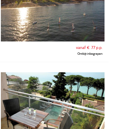
vanaf €
77
p.p.
Ontbijt inbegrepen