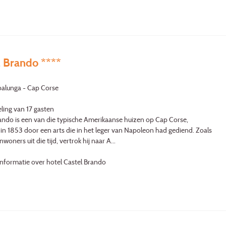
l Brando ****
balunga - Cap Corse
ling van 17 gasten
ando is een van die typische Amerikaanse huizen op Cap Corse,
n 1853 door een arts die in het leger van Napoleon had gediend. Zoals
nwoners uit die tijd, vertrok hij naar A...
nformatie over hotel Castel Brando