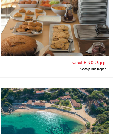
vanaf €
90,25
p.p.
Ontbijt inbegrepen