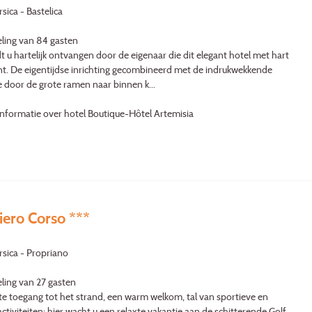
sica - Bastelica
ling van 84 gasten
t u hartelijk ontvangen door de eigenaar die dit elegant hotel met hart
unt. De eigentijdse inrichting gecombineerd met de indrukwekkende
e door de grote ramen naar binnen k...
nformatie over hotel Boutique-Hôtel Artemisia
ero Corso ***
rsica - Propriano
ling van 27 gasten
te toegang tot het strand, een warm welkom, tal van sportieve en
activiteiten; hier wacht u een relaxte vakantie aan de schitterende Golf