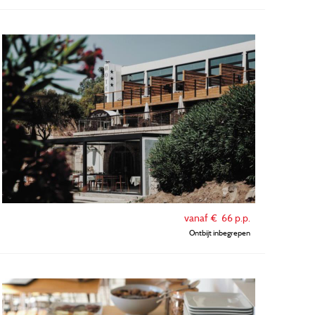
vanaf €
66
p.p.
Ontbijt inbegrepen