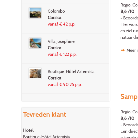
Regio: Cor
Colombo
8,6 /10
Corsica
- Beoorde
vanaf € 42 p.p.
Hier word
en ziel r
natuur di
Villa Joséphine
Corsica
Meer i
vanaf € 122 p.p.
Boutique-Hôtel Artemisia
Corsica
vanaf € 90,25 p.p.
Sampi
Regio: Co
Tevreden klant
8,6 /10
- Beoorde
Hotel:
Een direc
Boutique-Hôtel Artemisia
culturele 