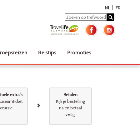
NL
FR
roepsreizen
Reistips
Promoties
uele extra's
Betalen
useumticket
Kijk je bestelling
xcursie
na en betaal
veilig.