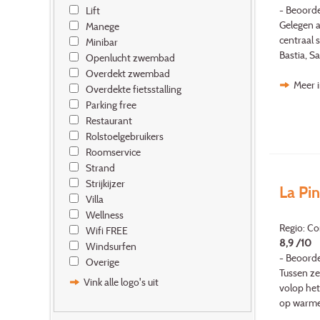
- Beoorde
Lift
Gelegen a
Manege
centraal 
Minibar
Bastia, Sa
Openlucht zwembad
Overdekt zwembad
Meer i
Overdekte fietsstalling
Parking free
Restaurant
Rolstoelgebruikers
Roomservice
Strand
Strijkijzer
La Pi
Villa
Wellness
Regio: Cor
Wifi FREE
8,9 /10
Windsurfen
- Beoorde
Overige
Tussen ze
Vink alle logo's uit
volop het
op warme 