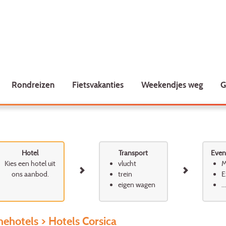
Rondreizen
Fietsvakanties
Weekendjes weg
G
Hotel
Transport
Event
Kies een hotel uit
vlucht
M
ons aanbod.
trein
E
eigen wagen
...
ehotels
> Hotels Corsica