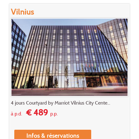
Vilnius
4 jours Courtyard by Marriot Vilnius City Cente...
€ 489
à p.d.
p.p.
Infos & réservations