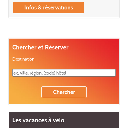
Infos & réservations
Chercher et Réserver
Destination
Les vacances à vélo
H