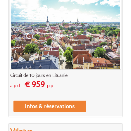
Circuit de 10 jours en Lituanie
€ 959
à p.d.
p.p.
Infos & réservations
Vilnius