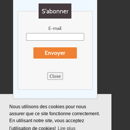
Questions?
S'abonner
Chèque cadeau
Newsletter
E-mail
Extras
Conditions de voyage
Envoyer
Concernant Holidayline.be
Sitemap
Close
Postes vacants
privacy
Assurance
Nous utilisons des cookies pour nous
assurer que ce site fonctionne correctement.
Durabilité
En utilisant notre site, vous acceptez
l'utilisation de cookies!
Lire plus