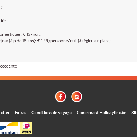
2
ités
mestiques: € 15/nuit.
jour (à p.de 18 ans): € 1,49/personne/nuit (à régler sur place).
récédente
etter
Extras
Conditions de voyage
Concernant Holidayline.be
Si