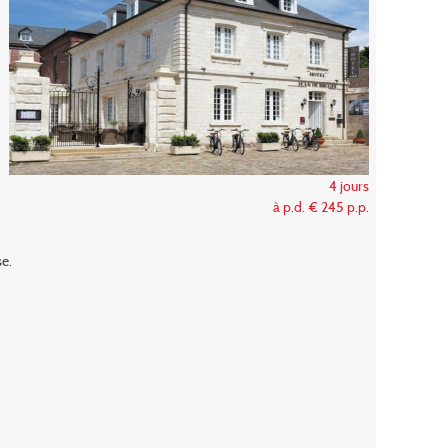
4 jours
à p.d. € 245 p.p.
se.