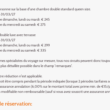
ersonne sur la base d'une chambre double standard queen size.
-31/03/27
ée dimanche, lundi ou mardi: € 245
ée du mercredi au samedi: € 275
uble luxe avec terrasse
-31/03/27
ée dimanche, lundi ou mardi: € 299
ée du mercredi au samedi: € 335
s spécialistes du voyage sur mesure, tous nos circuits peuvent donc toujou
 plus détaillée possible dans le champ 'remarques'.
re réduction n'est applicable.
oit être compris pendant la période indiquée (lorsque 2 périodes tarifaires se
: assurance annulation (6,00% sur le montant total avec prime min. de €15/
 modifiable non remboursable (sauf si vous avez souscrit une assurance annul
e réservation: