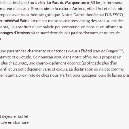
 de balades à pied ou à vélo.
Le Parc du Marquenterre
(33 km) intéressera
amateur d'oiseaux. Si vous aimez la culture,
Amiens
, ville d'Art et d'histoire
'impose avec sa cathédrale gothique 'Notre-Dame' classée par l'UNESCO,
er médiéval Saint-Leu
et ses maisons colorées le long des canaux, est des
ants,... ou profitez d'une balade peu commune, en barque, en sillonnant
lonnages d'Amiens
où se succèdent de jolis jardins flottants entourés de
.
'une paranthèse charmante et détendez-vous à l'hôtel Jean de Bruges***,
ntimité et quiétude. Ce nouveau venu dans notre offre, vous propose un
s plus chaleureux, une chambre joliment décorée (profitezde plus d'un
ent) et un petit déjeuner varié et exquis. La destination se vie été comme
 en étant à proximité de chez nous. Parfait pour quelques jours de lâcher pri
t déjeuner buffet
locale en chambre