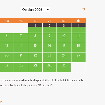
ma
me
je
ve
sa
di
1
2
3
4
6
7
8
9
10
11
13
14
15
16
17
18
20
21
22
23
24
25
27
28
29
30
31
ndrier vous visualisez la disponibilité de l'hôtel. Cliquez sur la
vée souhaitée et cliquez sur 'Réserver'.
é