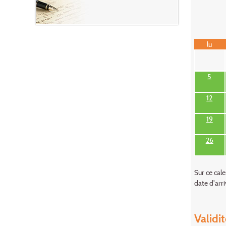
lu
5
12
19
26
Sur ce cale
date d'arri
Validit