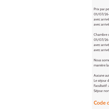
Prix par p
01/07/26
avec arriv
avec arriv
Chambre do
01/07/26
avec arriv
avec arriv
Nous somme
manière la
Aucune aut
Le séjour d
Facultatif
Séjour non
Code d