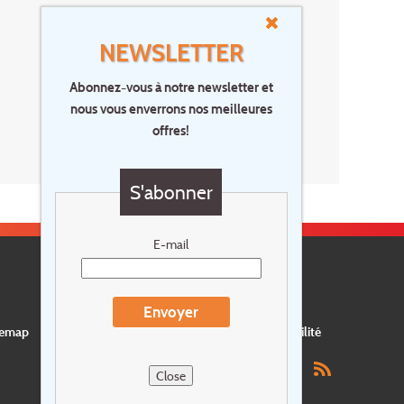
NEWSLETTER
Abonnez-vous à notre newsletter et
nous vous enverrons nos meilleures
offres!
S'abonner
E-mail
Envoyer
temap
Postes vacants
privacy
Assurance
Durabilité
Close