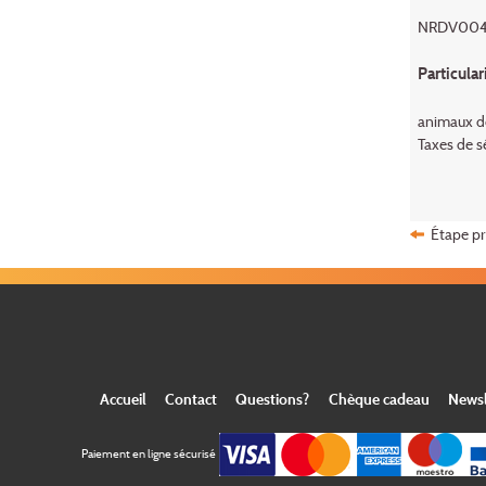
NRDV004
Particular
animaux do
Taxes de sé
Étape p
Accueil
Contact
Questions?
Chèque cadeau
Newsl
Paiement en ligne sécurisé