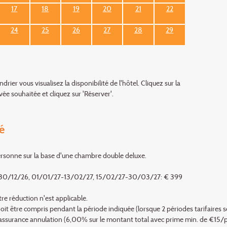
17
18
19
20
21
22
24
25
26
27
28
29
ndrier vous visualisez la disponibilité de l'hôtel. Cliquez sur la
vée souhaitée et cliquez sur 'Réserver'.
é
ersonne sur la base d'une chambre double deluxe.
30/12/26, 01/01/27-13/02/27, 15/02/27-30/03/27: € 399
re réduction n'est applicable.
oit être compris pendant la période indiquée (lorsque 2 périodes tarifaires se
: assurance annulation (6,00% sur le montant total avec prime min. de €15/