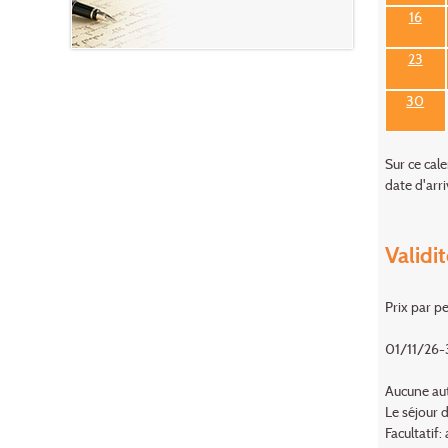
16
23
30
Sur ce cale
date d'arri
Validit
Prix par p
01/11/26-
Aucune aut
Le séjour d
Facultatif