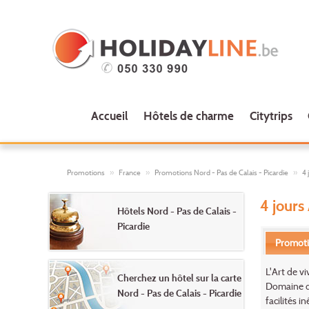
Accueil
Hôtels de charme
Citytrips
Promotions
France
Promotions Nord - Pas de Calais - Picardie
4 
4 jours
Hôtels Nord - Pas de Calais -
Picardie
Promot
L'Art de v
Cherchez un hôtel sur la carte
Domaine de
Nord - Pas de Calais - Picardie
facilités i