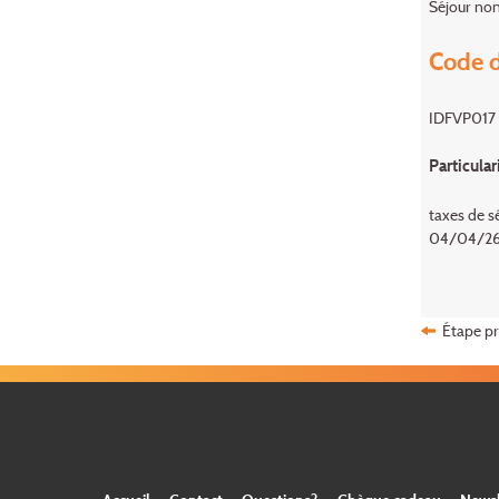
Séjour non
Code d
IDFVP017
Particular
taxes de s
04/04/26-
Étape p