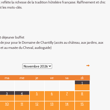
 reflète la richesse de la tradition hôtelière française. Raffinement et chic
t les mots-clés.
t déjeuner buffet
t de jour pour le Domaine de Chantilly (accès au château, aux jardins, aux
 et au musée du Cheval, audioguide)
ma
me
je
ve
sa
di
1
3
4
5
6
7
8
10
11
12
13
14
15