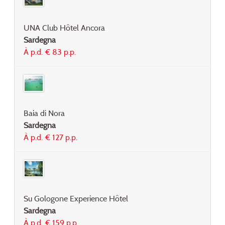
UNA Club Hôtel Ancora
Sardegna
À p.d. € 83 p.p.
Baia di Nora
Sardegna
À p.d. € 127 p.p.
Su Gologone Experience Hôtel
Sardegna
À p.d. € 159 p.p.