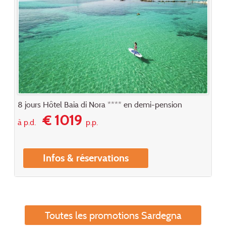
8 jours Hôtel Baia di Nora **** en demi-pension
€ 1019
à p.d.
p.p.
Infos & réservations
Toutes les promotions Sardegna