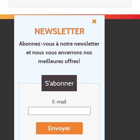
NEWSLETTER
Abonnez-vous à notre newsletter
et nous vous enverrons nos
Accueil
meilleures offres!
Contact
Questions?
S'abonner
Chèque cadeau
Newsletter
E-mail
Extras
Conditions de voyage
Envoyer
Concernant Holidayline.be