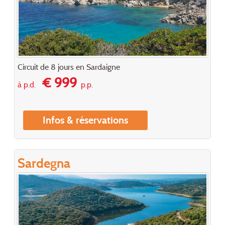
Circuit de 8 jours en Sardaigne
€ 999
à p.d.
p.p.
Infos & réservations
Sardegna