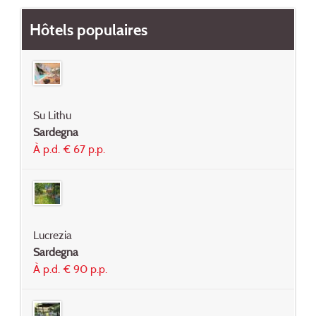
Hôtels populaires
Su Lithu
Sardegna
À p.d. € 67 p.p.
Lucrezia
Sardegna
À p.d. € 90 p.p.