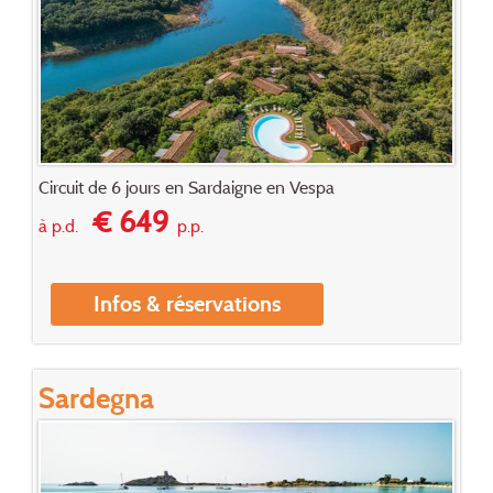
Circuit de 6 jours en Sardaigne en Vespa
€ 649
à p.d.
p.p.
Infos & réservations
Sardegna