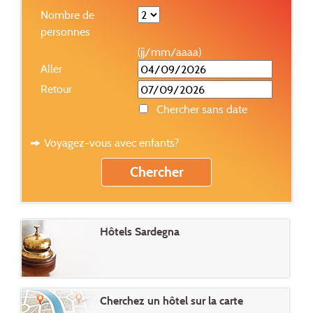
Nombre de
personnes
(jj/mm/aaaa)
Aller
Retour
Chercher sans date
Voyagez-vous avec enfants?
Hôtels Sardegna
Cherchez un hôtel sur la carte