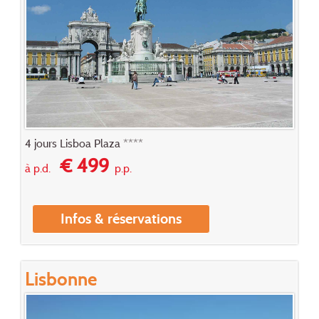
4 jours Lisboa Plaza ****
€ 499
à p.d.
p.p.
Infos & réservations
Lisbonne