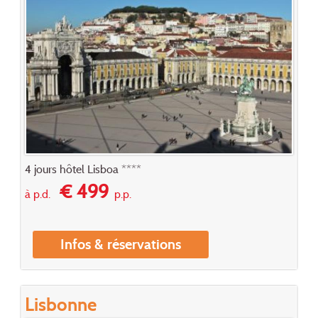
4 jours hôtel Lisboa ****
€ 499
à p.d.
p.p.
Infos & réservations
Lisbonne