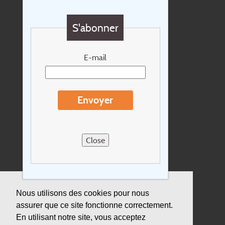
Questions?
S'abonner
Chèque cadeau
Newsletter
E-mail
Extras
Conditions de voyage
Envoyer
Concernant Holidayline.be
Sitemap
Close
Postes vacants
privacy
Assurance
Nous utilisons des cookies pour nous
assurer que ce site fonctionne correctement.
Durabilité
En utilisant notre site, vous acceptez