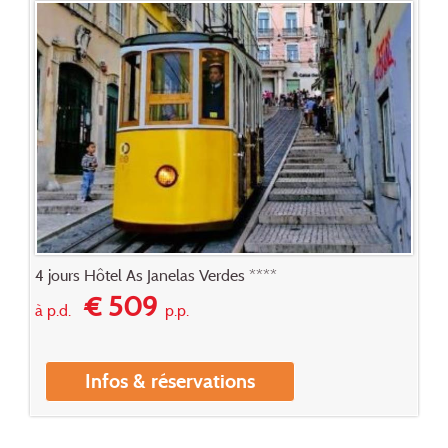
4 jours Hôtel As Janelas Verdes ****
€ 509
à p.d.
p.p.
Infos & réservations