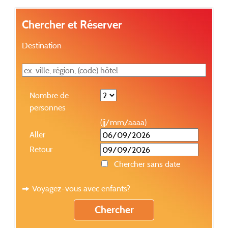
Chercher et Réserver
Destination
Nombre de
personnes
(jj/mm/aaaa)
Aller
Retour
Chercher sans date
Voyagez-vous avec enfants?