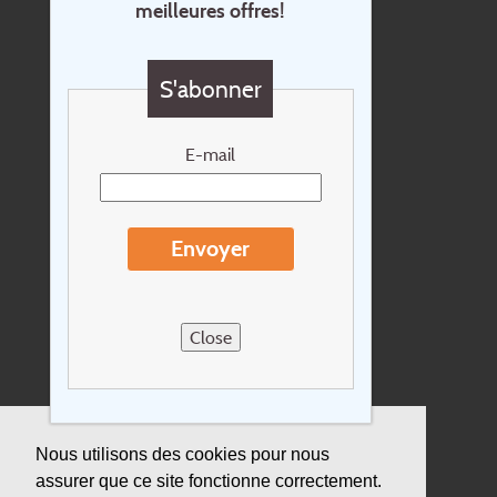
meilleures offres!
Contact
Questions?
S'abonner
Chèque cadeau
Newsletter
E-mail
Extras
Conditions de voyage
Envoyer
Concernant Holidayline.be
Sitemap
Close
Postes vacants
privacy
Assurance
Nous utilisons des cookies pour nous
assurer que ce site fonctionne correctement.
Durabilité