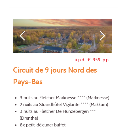
à p.d. €
359
p.p.
Circuit de 9 jours Nord des
Pays-Bas
3 nuits au Fletcher Marknesse **** (Marknesse)
2 nuits au Strandhôtel Vigilante **** (Makkum)
3 nuits au Fletcher De Hunzebergen ***
(Drenthe)
8x petit-déjeuner buffet