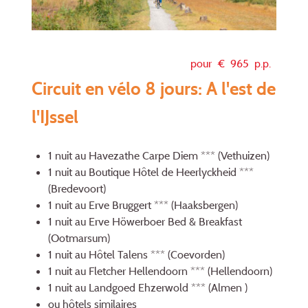
pour €
965
p.p.
Circuit en vélo 8 jours: A l'est de
l'IJssel
1 nuit au Havezathe Carpe Diem *** (Vethuizen)
1 nuit au Boutique Hôtel de Heerlyckheid ***
(Bredevoort)
1 nuit au Erve Bruggert *** (Haaksbergen)
1 nuit au Erve Höwerboer Bed & Breakfast
(Ootmarsum)
1 nuit au Hôtel Talens *** (Coevorden)
1 nuit au Fletcher Hellendoorn *** (Hellendoorn)
1 nuit au Landgoed Ehzerwold *** (Almen )
ou hôtels similaires