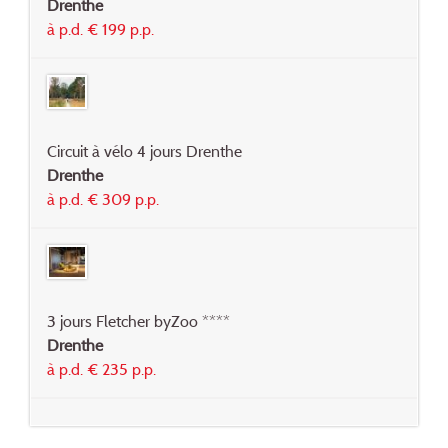
Drenthe
à p.d. € 199 p.p.
Circuit à vélo 4 jours Drenthe
Drenthe
à p.d. € 309 p.p.
3 jours Fletcher byZoo ****
Drenthe
à p.d. € 235 p.p.