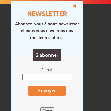
NEWSLETTER
Abonnez-vous à notre newsletter
et nous vous enverrons nos
Accueil
meilleures offres!
Contact
Questions?
S'abonner
Chèque cadeau
Newsletter
E-mail
Extras
Conditions de voyage
Envoyer
Concernant Holidayline.be
Sitemap
Close