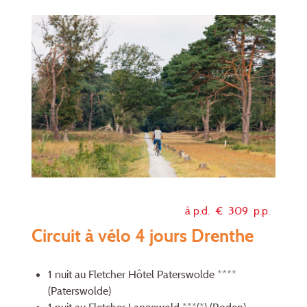
à p.d. €
309
p.p.
Circuit à vélo 4 jours Drenthe
1 nuit au Fletcher Hôtel Paterswolde ****
(Paterswolde)