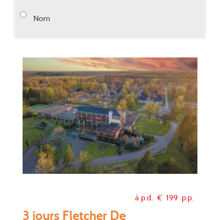
Nom
à p.d. €
199
p.p.
3 jours Fletcher De