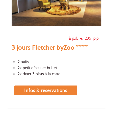
à p.d. €
235
p.p.
3 jours Fletcher byZoo ****
2 nuits
2x petit déjeuner buffet
2x dîner 3 plats à la carte
Infos & réservations