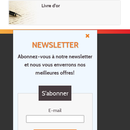
Livre d'or
NEWSLETTER
Abonnez-vous à notre newsletter
et nous vous enverrons nos
Accueil
meilleures offres!
Contact
Questions?
S'abonner
Chèque cadeau
Newsletter
E-mail
Extras