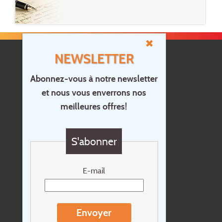
NEWSLETTER
Abonnez-vous à notre newsletter
et nous vous enverrons nos
Accueil
meilleures offres!
Contact
Questions?
S'abonner
Chèque cadeau
Newsletter
E-mail
Extras
Conditions de voyage
Envoyer