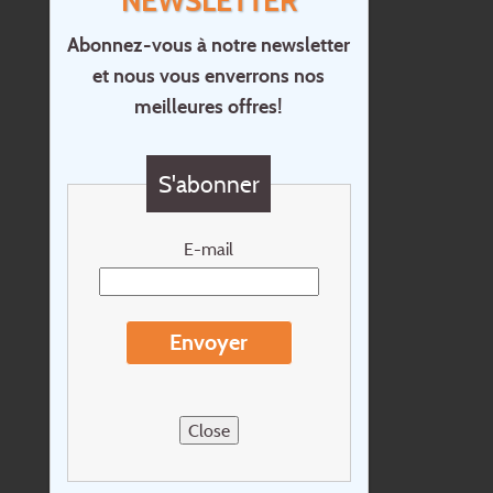
NEWSLETTER
Abonnez-vous à notre newsletter
et nous vous enverrons nos
Accueil
meilleures offres!
Contact
Questions?
S'abonner
Chèque cadeau
Newsletter
E-mail
Extras
Conditions de voyage
Envoyer
Concernant Holidayline.be
Sitemap
Close
Postes vacants