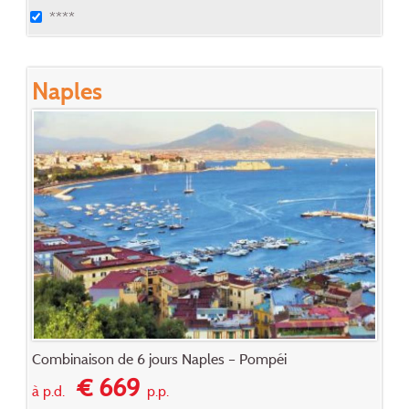
****
Naples
Combinaison de 6 jours Naples – Pompéi
€ 669
à p.d.
p.p.