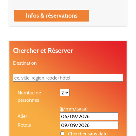
Infos & réservations
Chercher et Réserver
Destination
Nombre de
personnes
(jj/mm/aaaa)
Aller
Retour
Chercher sans date