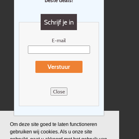
beste deals!
Contact
Vragen?
Schrijf je in
Cadeaubon
Nieuwsbrief
E-mail
Extras
Reisvoorwaarden
Verstuur
Over Holidayline.be
Sitemap
Close
Vacatures
Privacyverklaring
Verzekering
Om deze site goed te laten functioneren
gebruiken wij cookies. Als u onze site
Duurzaamheid