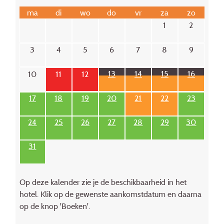
ma
di
wo
do
vr
za
zo
1
2
3
4
5
6
7
8
9
13
14
15
16
10
11
12
17
18
19
20
21
22
23
24
25
26
27
28
29
30
31
Op deze kalender zie je de beschikbaarheid in het
hotel. Klik op de gewenste aankomstdatum en daarna
op de knop 'Boeken'.