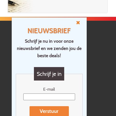
NIEUWSBRIEF
Schrijf je nu in voor onze
nieuwsbrief en we zenden jou de
Home
beste deals!
Contact
Vragen?
Schrijf je in
Cadeaubon
Nieuwsbrief
E-mail
Extras
Reisvoorwaarden
Verstuur