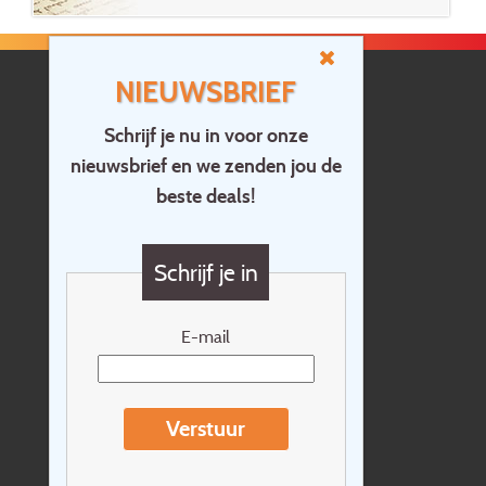
NIEUWSBRIEF
Schrijf je nu in voor onze
nieuwsbrief en we zenden jou de
Home
beste deals!
Contact
Vragen?
Schrijf je in
Cadeaubon
Nieuwsbrief
E-mail
Extras
Reisvoorwaarden
Verstuur
Over Holidayline.be