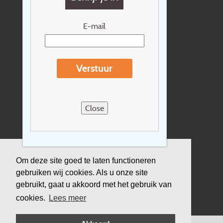
Cadeaubon
Nieuwsbrief
E-mail
Extras
Reisvoorwaarden
Verstuur
Over Holidayline.be
Sitemap
Close
Vacatures
Privacyverklaring
Verzekering
Om deze site goed te laten functioneren
gebruiken wij cookies. Als u onze site
Duurzaamheid
gebruikt, gaat u akkoord met het gebruik van
cookies.
Lees meer