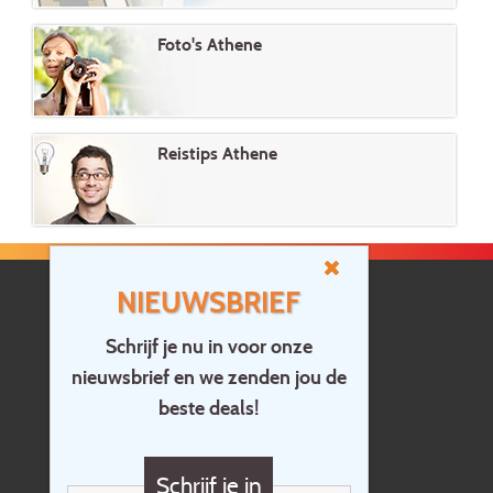
Foto's Athene
Reistips Athene
NIEUWSBRIEF
Schrijf je nu in voor onze
nieuwsbrief en we zenden jou de
Home
beste deals!
Contact
Vragen?
Schrijf je in