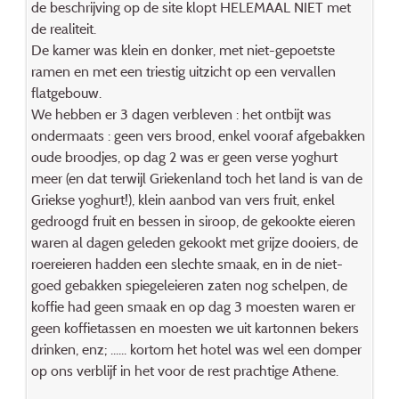
de beschrijving op de site klopt HELEMAAL NIET met
de realiteit.
De kamer was klein en donker, met niet-gepoetste
ramen en met een triestig uitzicht op een vervallen
flatgebouw.
We hebben er 3 dagen verbleven : het ontbijt was
ondermaats : geen vers brood, enkel vooraf afgebakken
oude broodjes, op dag 2 was er geen verse yoghurt
meer (en dat terwijl Griekenland toch het land is van de
Griekse yoghurt!), klein aanbod van vers fruit, enkel
gedroogd fruit en bessen in siroop, de gekookte eieren
waren al dagen geleden gekookt met grijze dooiers, de
roereieren hadden een slechte smaak, en in de niet-
goed gebakken spiegeleieren zaten nog schelpen, de
koffie had geen smaak en op dag 3 moesten waren er
geen koffietassen en moesten we uit kartonnen bekers
drinken, enz; ...... kortom het hotel was wel een domper
op ons verblijf in het voor de rest prachtige Athene.