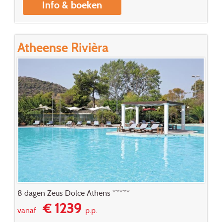
Info & boeken
Atheense Rivièra
8 dagen Zeus Dolce Athens *****
€ 1239
vanaf
p.p.