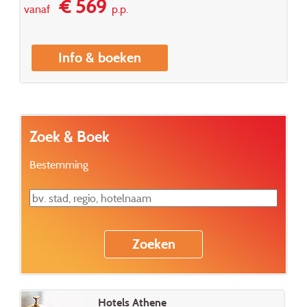
€ 569
vanaf
p.p.
Info & boeken
Zoek & Boek
Bestemming
Hotels Athene