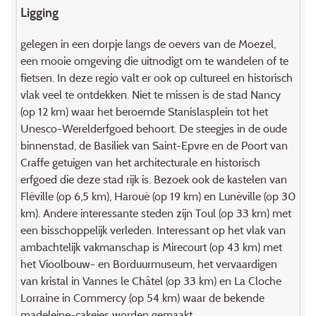
Ligging
gelegen in een dorpje langs de oevers van de Moezel,
een mooie omgeving die uitnodigt om te wandelen of te
fietsen. In deze regio valt er ook op cultureel en historisch
vlak veel te ontdekken. Niet te missen is de stad Nancy
(op 12 km) waar het beroemde Stanislasplein tot het
Unesco-Werelderfgoed behoort. De steegjes in de oude
binnenstad, de Basiliek van Saint-Epvre en de Poort van
Craffe getuigen van het architecturale en historisch
erfgoed die deze stad rijk is. Bezoek ook de kastelen van
Fléville (op 6,5 km), Haroué (op 19 km) en Lunéville (op 30
km). Andere interessante steden zijn Toul (op 33 km) met
een bisschoppelijk verleden. Interessant op het vlak van
ambachtelijk vakmanschap is Mirecourt (op 43 km) met
het Vioolbouw- en Borduurmuseum, het vervaardigen
van kristal in Vannes le Châtel (op 33 km) en La Cloche
Lorraine in Commercy (op 54 km) waar de bekende
madeleine-cakejes worden gemaakt.