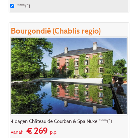
****(*)
Bourgondië (Chablis regio)
4 dagen Château de Courban & Spa Nuxe ****(*)
€ 269
vanaf
p.p.