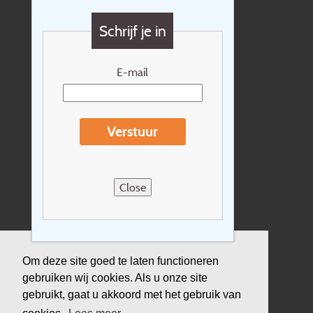
Vragen?
Schrijf je in
Cadeaubon
Nieuwsbrief
E-mail
Extras
Reisvoorwaarden
Verstuur
Over Holidayline.be
Sitemap
Close
Vacatures
Privacyverklaring
Verzekering
Om deze site goed te laten functioneren
gebruiken wij cookies. Als u onze site
Duurzaamheid
gebruikt, gaat u akkoord met het gebruik van