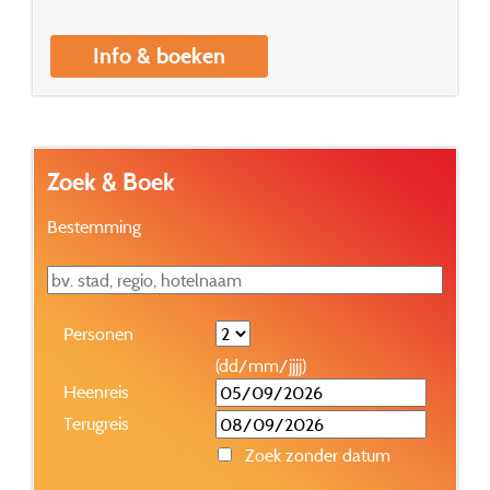
Info & boeken
Zoek & Boek
Bestemming
Personen
(dd/mm/jjjj)
Heenreis
Terugreis
Zoek zonder datum