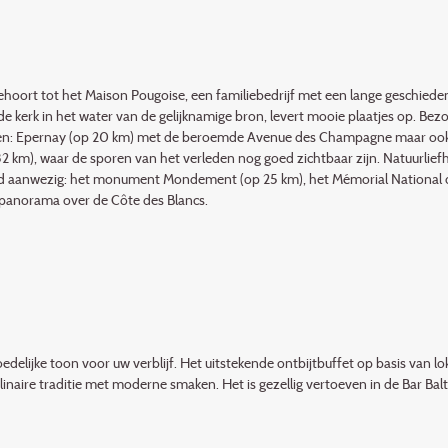
behoort tot het Maison Pougoise, een familiebedrijf met een lange geschiede
e kerk in het water van de gelijknamige bron, levert mooie plaatjes op. Be
ekken: Epernay (op 20 km) met de beroemde Avenue des Champagne maar ook
 km), waar de sporen van het verleden nog goed zichtbaar zijn. Natuurlie
ed aanwezig: het monument Mondement (op 25 km), het Mémorial National de
panorama over de Côte des Blancs.
elijke toon voor uw verblijf. Het uitstekende ontbijtbuffet op basis van l
inaire traditie met moderne smaken. Het is gezellig vertoeven in de Bar Balth