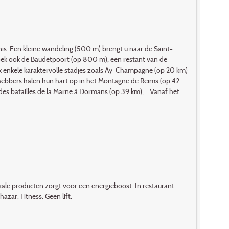
nis. Een kleine wandeling (500 m) brengt u naar de Saint-
zoek ook de Baudetpoort (op 800 m), een restant van de
 enkele karaktervolle stadjes zoals Aÿ-Champagne (op 20 km)
fhebbers halen hun hart op in het Montagne de Reims (op 42
s batailles de la Marne à Dormans (op 39 km),... Vanaf het
okale producten zorgt voor een energieboost. In restaurant
azar. Fitness. Geen lift.