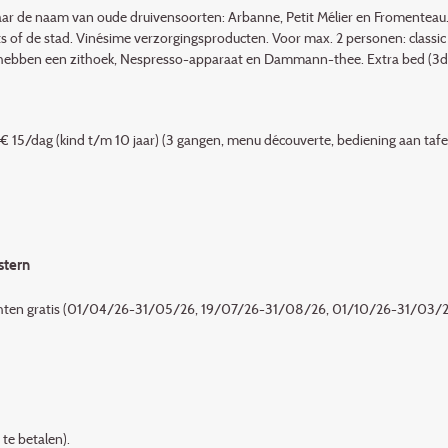
aar de naam van oude druivensoorten: Arbanne, Petit Mélier en Fromenteau.
ts of de stad. Vinésime verzorgingsproducten. Voor max. 2 personen: classic 
n) hebben een zithoek, Nespresso-apparaat en Dammann-thee. Extra bed (3
, € 15/dag (kind t/m 10 jaar) (3 gangen, menu découverte, bediening aan tafe
stern
2 nachten gratis (01/04/26-31/05/26, 19/07/26-31/08/26, 01/10/26-31/03/2
 te betalen).