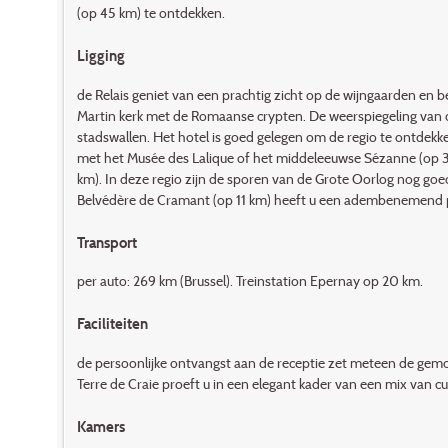
(op 45 km) te ontdekken.
Ligging
de Relais geniet van een prachtig zicht op de wijngaarden en 
Martin kerk met de Romaanse crypten. De weerspiegeling van d
stadswallen. Het hotel is goed gelegen om de regio te ontd
met het Musée des Lalique of het middeleeuwse Sézanne (op 32
km). In deze regio zijn de sporen van de Grote Oorlog nog go
Belvédère de Cramant (op 11 km) heeft u een adembenemend 
Transport
per auto: 269 km (Brussel). Treinstation Epernay op 20 km.
Faciliteiten
de persoonlijke ontvangst aan de receptie zet meteen de gemoed
Terre de Craie proeft u in een elegant kader van een mix van cul
Kamers