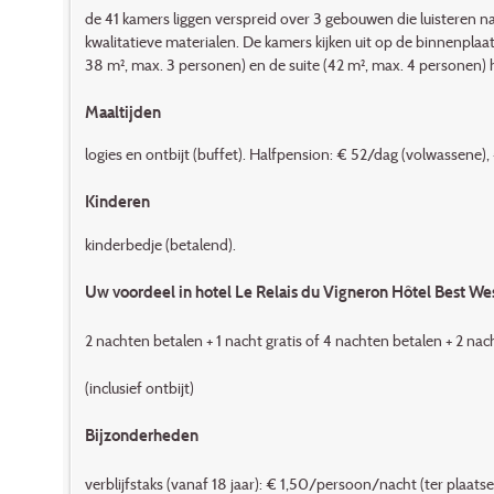
de 41 kamers liggen verspreid over 3 gebouwen die luisteren n
kwalitatieve materialen. De kamers kijken uit op de binnenplaa
38 m², max. 3 personen) en de suite (42 m², max. 4 persone
Maaltijden
logies en ontbijt (buffet). Halfpension: € 52/dag (volwassene)
Kinderen
kinderbedje (betalend).
Uw voordeel in hotel Le Relais du Vigneron Hôtel Best We
2 nachten betalen + 1 nacht gratis of 4 nachten betalen + 
(inclusief ontbijt)
Bijzonderheden
verblijfstaks (vanaf 18 jaar): € 1,50/persoon/nacht (ter plaatse