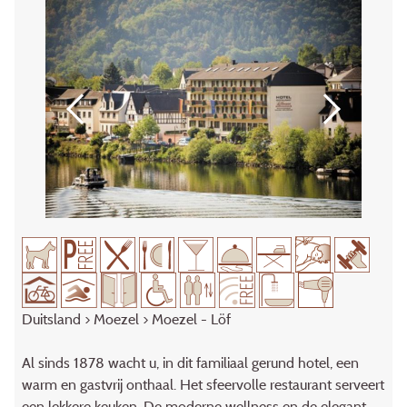
Duitsland
>
Moezel
> Moezel - Löf
Al sinds 1878 wacht u, in dit familiaal gerund hotel, een
warm en gastvrij onthaal. Het sfeervolle restaurant serveert
een lekkere keuken. De moderne wellness en de elegant