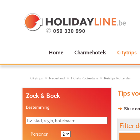
Home
Charmehotels
Citytrips
Citytrips
Nederland
Hotels Rotterdam
Reistips Rotterdam
Tips v
Zoek & Boek
Bestemming
Stuur on
Filter d
Personen