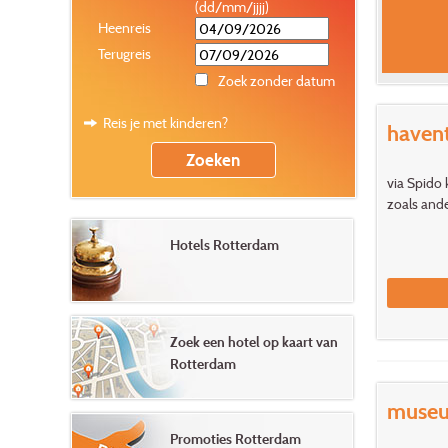
(dd/mm/jjjj)
Heenreis
Terugreis
Zoek zonder datum
Reis je met kinderen?
haven
via Spido 
zoals and
Hotels Rotterdam
Zoek een hotel op kaart van
Rotterdam
muse
Promoties Rotterdam