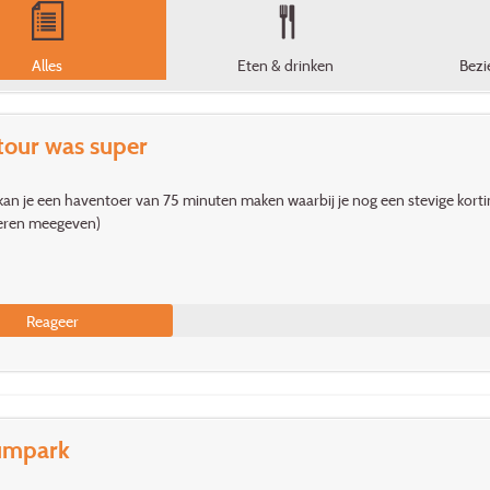
Alles
Eten & drinken
Bezi
tour was super
kan je een haventoer van 75 minuten maken waarbij je nog een stevige korti
eren meegeven)
Reageer
umpark