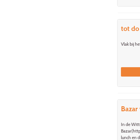
tot do
Vlak bij h
Bazar 
In de Witt
Bazar(htt
lunch en d