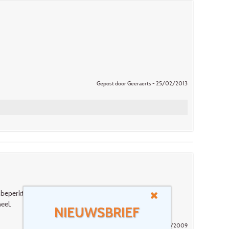
Gepost door Geeraerts - 25/02/2013
 Onbeperkt genieten van de Japanse keuken, samen met
eel.
NIEUWSBRIEF
Gepost door Kit Yin - 17/12/2009