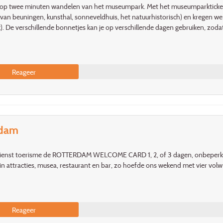
op twee minuten wandelen van het museumpark. Met het museumparkticket 
an beuningen, kunsthal, sonneveldhuis, het natuurhistorisch) en kregen we k
. De verschillende bonnetjes kan je op verschillende dagen gebruiken, zodat je
Reageer
rdam
dienst toerisme de ROTTERDAM WELCOME CARD 1, 2, of 3 dagen, onbeperkt
in attracties, musea, restaurant en bar, zo hoefde ons wekend met vier volw n
Reageer