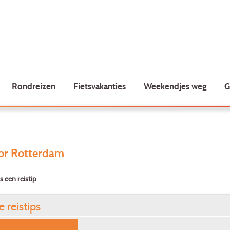
Rondreizen
Fietsvakanties
Weekendjes weg
G
oor Rotterdam
s een reistip
e reistips