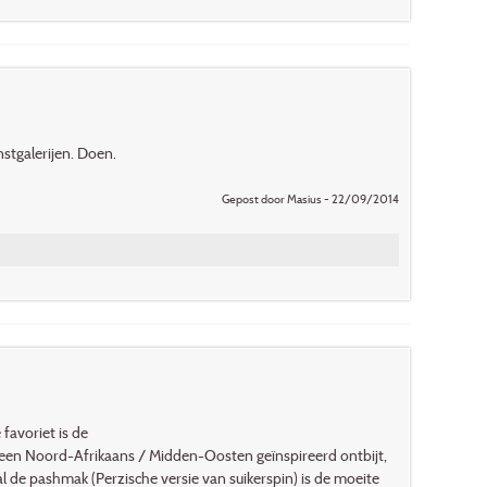
nstgalerijen. Doen.
Gepost door Masius - 22/09/2014
favoriet is de
 een Noord-Afrikaans / Midden-Oosten geïnspireerd ontbijt,
l de pashmak (Perzische versie van suikerspin) is de moeite