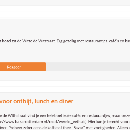
et hotel zit de Witte de Witstraat. Erg gezellig met restaurantjes, café's en ku
Reageer
voor ontbijt, lunch en diner
e de Withstraat vind je een heleboel leuke cafés en restaurantjes, maar onze 
p://www.bazarrotterdam.nl/read/wereld_eethuis). Hier kan je terecht voor
iner. Probeer zeker eens de koffie of thee "Bazar" met zoetigheden. Alleen a