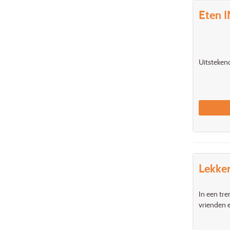
Eten 
Uitstekend
Lekker
In een tre
vrienden e