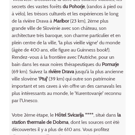
secrets des vastes forêts
du Pohorje
, (randos à pied ou
à vélo), les trésors culturels et les expériences le long
de la rivière Drava à
Maribor
(23 km), 2ème plus
grande ville de Slovénie avec son château, son
architecture très baroque, son charme particulier et en
plein centre de la ville, 'la plus vieille vigne' du monde
(âgée de 400 ans, elle figure au Guinness book!).
Rendez-vous à la frontière avec l'Autriche, pour un
bain dans les eaux noires thérapeutiques du
Pomurje
(69 km). Suivez la
rivière Drava
jusqu'à la plus ancienne
ville slovène '
Ptuj'
(39 km) qui outre son patrimoine
important et ses caves à vin offre un des carnavals les
plus intéressants au monde, le 'Kurentovanje' reconnu
par l'Unesco.
Votre 2ème étape, le
Hôtel Svicarija ****
, situé dans
la
station thermale de Dobrna
, dont les sources ont été
découvertes il y a plus de 610 ans. Vous profitez