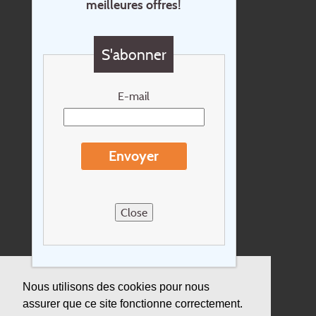
meilleures offres!
Contact
Questions?
S'abonner
Chèque cadeau
Newsletter
E-mail
Extras
Conditions de voyage
Envoyer
Concernant Holidayline.be
Sitemap
Close
Postes vacants
privacy
Assurance
Nous utilisons des cookies pour nous
assurer que ce site fonctionne correctement.
Durabilité