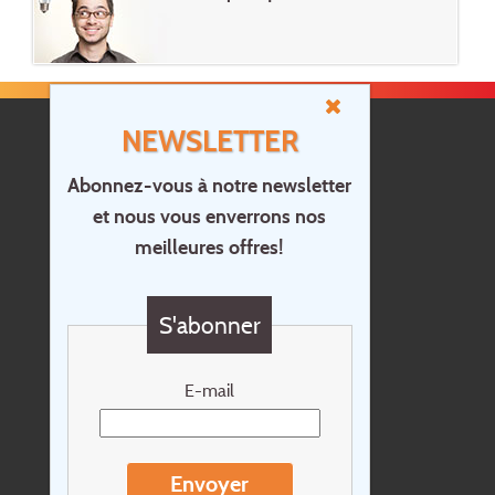
NEWSLETTER
Abonnez-vous à notre newsletter
et nous vous enverrons nos
Accueil
meilleures offres!
Contact
Questions?
S'abonner
Chèque cadeau
Newsletter
E-mail
Extras
Conditions de voyage
Envoyer