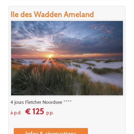
Ile des Wadden Ameland
4 jours Fletcher Noordsee ****
€ 125
à p.d.
p.p.
Infos & réservations