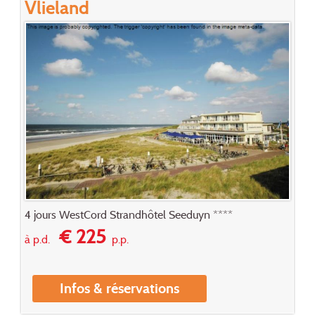
Vlieland
4 jours WestCord Strandhôtel Seeduyn ****
€ 225
à p.d.
p.p.
Infos & réservations