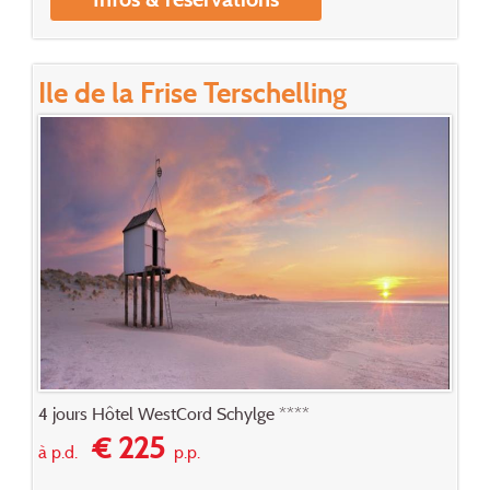
Ile de la Frise Terschelling
4 jours Hôtel WestCord Schylge ****
€ 225
à p.d.
p.p.