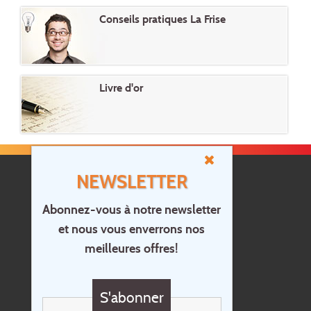
Conseils pratiques La Frise
Livre d'or
NEWSLETTER
Abonnez-vous à notre newsletter
et nous vous enverrons nos
Accueil
meilleures offres!
Contact
Questions?
S'abonner
Chèque cadeau