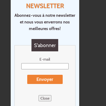
NEWSLETTER
Abonnez-vous à notre newsletter
et nous vous enverrons nos
Accueil
meilleures offres!
Contact
Questions?
S'abonner
Chèque cadeau
Newsletter
E-mail
Extras
Conditions de voyage
Envoyer
Concernant Holidayline.be
Sitemap
Close
Postes vacants