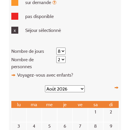
sur demande
pas disponible
x
Séjour sélectionné
Nombre de jours
Nombre de
personnes
Voyagez-vous avec enfants?
lu
ma
me
je
ve
sa
di
1
2
3
4
5
6
7
8
9