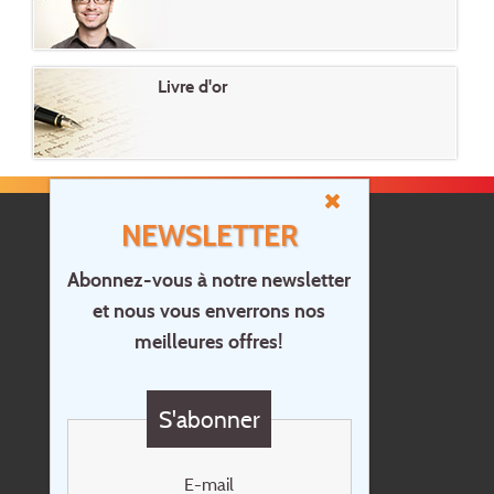
Livre d'or
NEWSLETTER
Abonnez-vous à notre newsletter
et nous vous enverrons nos
Accueil
meilleures offres!
Contact
Questions?
S'abonner
Chèque cadeau
Newsletter
E-mail