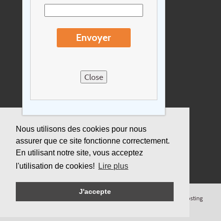
Extras
Conditions de voyage
Envoyer
Concernant Holidayline.be
Sitemap
Close
Postes vacants
privacy
Assurance
Nous utilisons des cookies pour nous
assurer que ce site fonctionne correctement.
Durabilité
En utilisant notre site, vous acceptez
l'utilisation de cookies!
Lire plus
J'accepte
© Copyright
Holidayline
, 2000-
2026, All rights reserved.
Cloud hosting
by