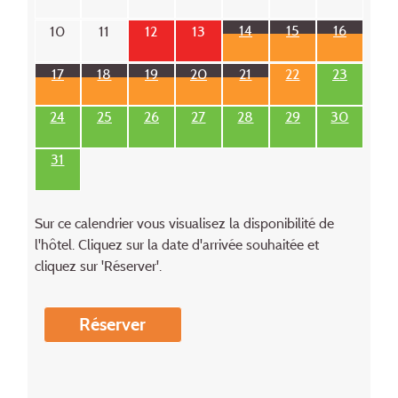
14
15
16
10
11
12
13
17
18
19
20
21
22
23
24
25
26
27
28
29
30
31
Sur ce calendrier vous visualisez la disponibilité de
l'hôtel. Cliquez sur la date d'arrivée souhaitée et
cliquez sur 'Réserver'.
Réserver