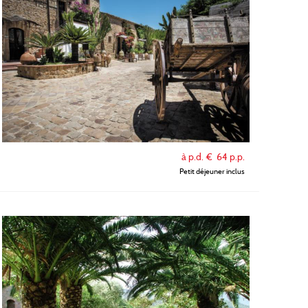
à p.d. €
64
p.p.
Petit déjeuner inclus