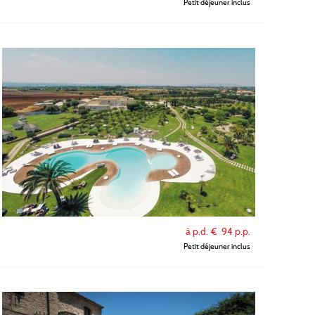
Petit déjeuner inclus
à p.d. €
94
p.p.
Petit déjeuner inclus