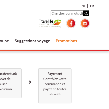
NL
FR
roupe
Suggestions voyage
Promotions
as éventuels
Payement
icket de
Contrôlez votre
usée
commande et
xcursion
payez en toutes
sécurité