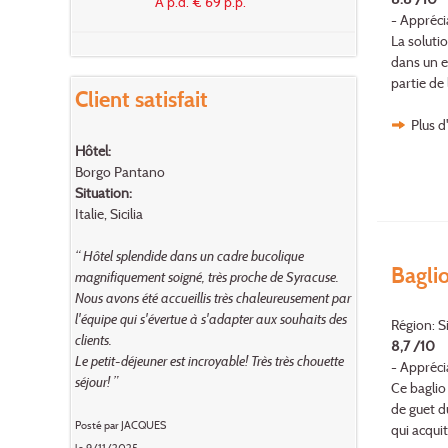
À p.d. € 69 p.p.
- Appréci
La soluti
dans un e
partie de 
Client satisfait
Plus d
Hôtel:
Borgo Pantano
Situation:
Italie, Sicilia
“ Hôtel splendide dans un cadre bucolique
Bagli
magnifiquement soigné, très proche de Syracuse.
Nous avons été accueillis très chaleureusement par
l'équipe qui s'évertue à s'adapter aux souhaits des
Région: Si
clients.
8,7 /10
Le petit-déjeuner est incroyable! Très très chouette
- Apprécia
séjour! ”
Ce baglio
de guet du
Posté par JACQUES
qui acqui
le 9/11/2025