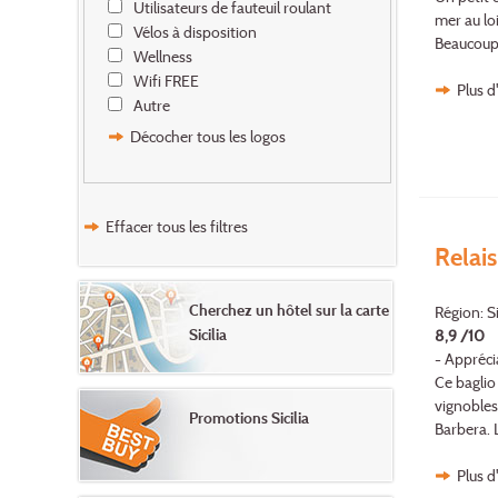
Utilisateurs de fauteuil roulant
mer au lo
Vélos à disposition
Beaucoup 
Wellness
Wifi FREE
Plus d
Autre
Décocher tous les logos
Effacer tous les filtres
Relais
Cherchez un hôtel sur la carte
Région: Si
Sicilia
8,9 /10
- Appréci
Ce baglio
vignobles,
Promotions Sicilia
Barbera. L
Plus d