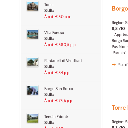
Tonic
Borgo
Sicilia
À p.d. € 50 p.p.
Région: S
8,8 /10
Villa Fanusa
- Appréci
Sicilia
Borgo San 
À p.d. € 580,5 p.p.
Pas étonn
'Parrain'
Pantanelli di Vendicari
Plus d
Sicilia
À p.d. € 34 p.p.
Borgo San Rocco
Sicilia
À p.d. € 75,6 p.p.
Torre
Tenuta Edonè
Région: S
Sicilia
8.8 /10