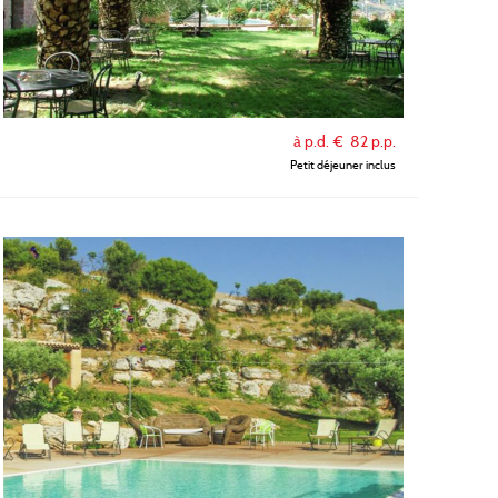
à p.d. €
82
p.p.
Petit déjeuner inclus