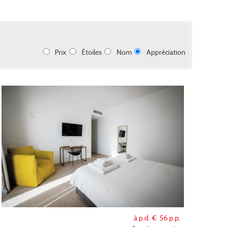
Prix
Étoiles
Nom
Appréciation
à p.d. €
56
p.p.