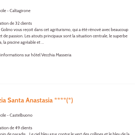
cile - Caltagirone
ation de 32 clients
e Golino vous reçoit dans cet agriturismo, qui a été rénové avec beaucoup
t de passion. Les atouts principaux sont la situation centrale, le superbe
la piscine agréable et ...
'informations sur hôtel Vecchia Masseria
ia Santa Anastasia ****(*)
icile - Castelbuono
ation de 49 clients
oin de paradis... Le ciel bleu azur contre le vert des collines et le bleu de la