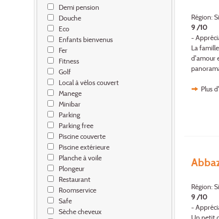
Demi pension
Région: Si
Douche
9 /10
Eco
- Appréci
Enfants bienvenus
La famill
Fer
d'amour e
Fitness
panorama, 
Golf
Local à vélos couvert
Plus d
Manege
Minibar
Parking
Parking free
Piscine couverte
Piscine extérieure
Planche à voile
Abbaz
Plongeur
Restaurant
Région: S
Roomservice
9 /10
Safe
- Appréci
Sèche cheveux
Un petit c