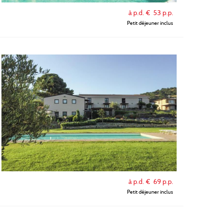
à p.d. €
53
p.p.
Petit déjeuner inclus
à p.d. €
69
p.p.
Petit déjeuner inclus