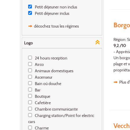
Petit déjeuner non inclus
Petit déjeuner inclus
Borgo
décochez tous les régimes
Région: Si
Logo
9,2 /10
- Appréci
Un borgo 
24 hours reception
plage et v
Airco
propriétai
Animaux domestiques
Ascenseur
Plus d
Bain où douche
Bar
Boutique
Cafetière
Chambre communicante
Charging station/Point for electric
cars
Vecch
Charme