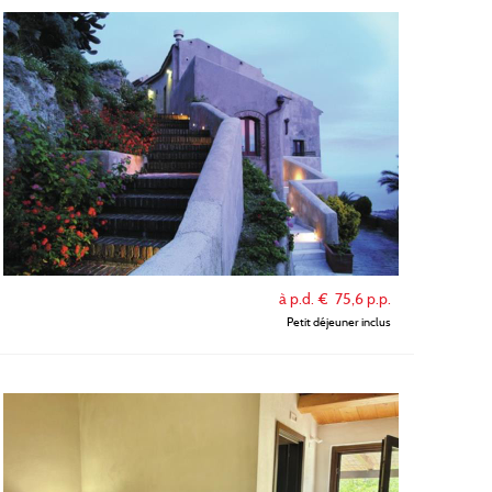
à p.d. €
75,6
p.p.
Petit déjeuner inclus