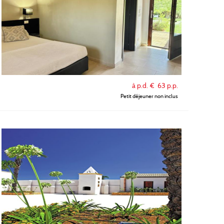
à p.d. €
63
p.p.
Petit déjeuner non inclus