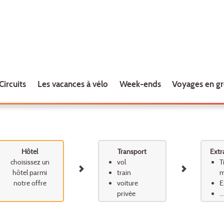
Circuits
Les vacances à vélo
Week-ends
Voyages en g
Hôtel
Transport
Extr
choisissez un
vol
T
hôtel parmi
train
m
notre offre
voiture
E
privée
...