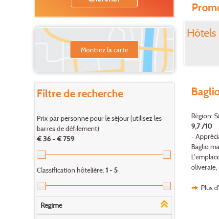
Promo
Hôtels 
Montrez la carte
Baglio
Filtre de recherche
Région: Si
Prix par personne pour le séjour (utilisez les
9,7 /10
barres de défilement)
- Appréci
€ 36 - € 759
Baglio ma
L'emplace
oliveraie,
Classification hôtelière:
1 - 5
Plus d
Regime