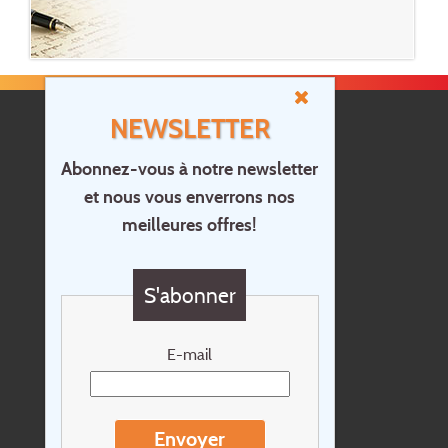
NEWSLETTER
Abonnez-vous à notre newsletter
et nous vous enverrons nos
Accueil
meilleures offres!
Contact
Questions?
S'abonner
Chèque cadeau
Newsletter
E-mail
Extras
Conditions de voyage
Envoyer