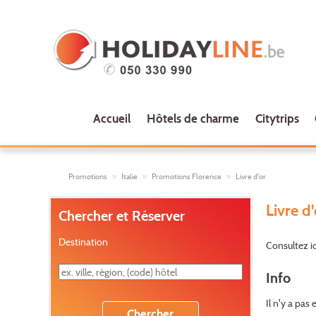
Accueil
Hôtels de charme
Citytrips
Promotions
Italie
Promotions Florence
Livre d'or
Livre d
Chercher et Réserver
Destination
Consultez ic
Info
Il n'y a pa