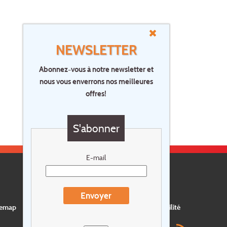
NEWSLETTER
Abonnez-vous à notre newsletter et
nous vous enverrons nos meilleures
offres!
S'abonner
E-mail
Envoyer
temap
Postes vacants
privacy
Assurance
Durabilité