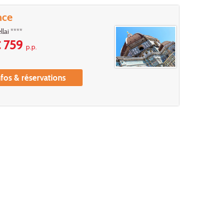
nce
llai ****
 759
p.p.
nfos & réservations