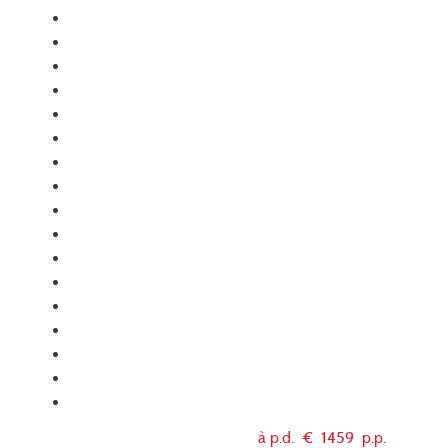
à p.d. €
1459
p.p.