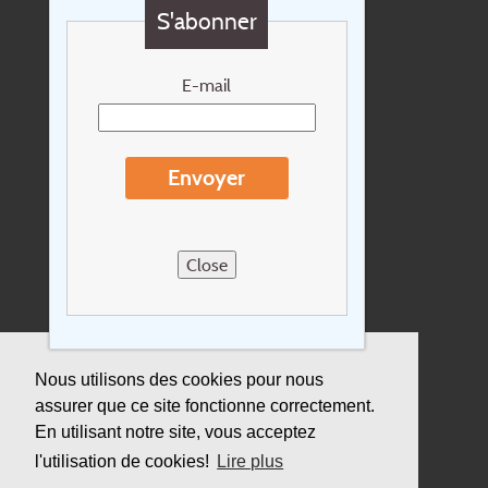
S'abonner
Chèque cadeau
Newsletter
E-mail
Extras
Conditions de voyage
Envoyer
Concernant Holidayline.be
Sitemap
Close
Postes vacants
privacy
Assurance
Nous utilisons des cookies pour nous
assurer que ce site fonctionne correctement.
Durabilité
En utilisant notre site, vous acceptez
l'utilisation de cookies!
Lire plus