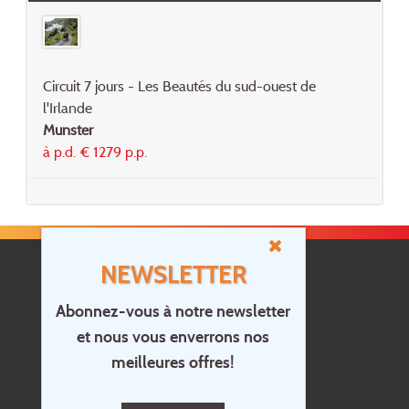
Circuit 7 jours - Les Beautés du sud-ouest de
l'Irlande
Munster
à p.d. € 1279 p.p.
NEWSLETTER
Abonnez-vous à notre newsletter
et nous vous enverrons nos
Accueil
meilleures offres!
Contact
Questions?