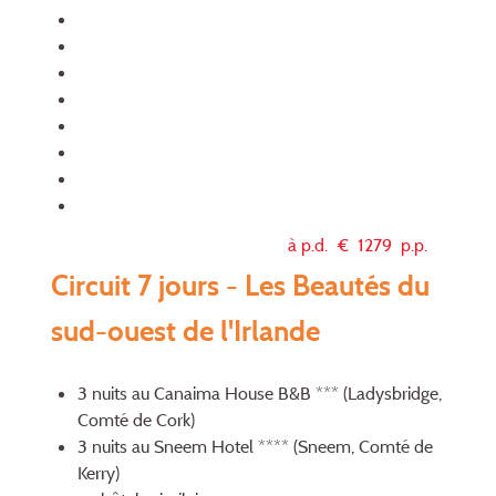
à p.d. €
1279
p.p.
Circuit 7 jours - Les Beautés du
sud-ouest de l'Irlande
3 nuits au Canaima House B&B *** (Ladysbridge,
Comté de Cork)
3 nuits au Sneem Hotel **** (Sneem, Comté de
Kerry)