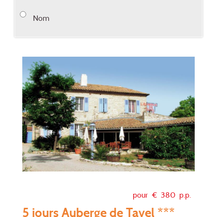
Nom
pour €
380
p.p.
5 jours Auberge de Tavel ***