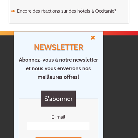
Encore des réactions sur des hôtels à Occitanie?
NEWSLETTER
Abonnez-vous à notre newsletter
et nous vous enverrons nos
Accueil
meilleures offres!
Contact
Questions?
S'abonner
Chèque cadeau
Newsletter
E-mail
Extras