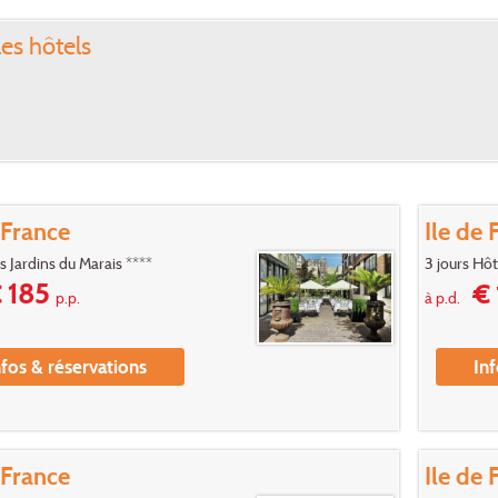
les hôtels
 France
Ile de 
s Jardins du Marais ****
3 jours Hô
 185
€ 
p.p.
à p.d.
nfos & réservations
Inf
 France
Ile de 