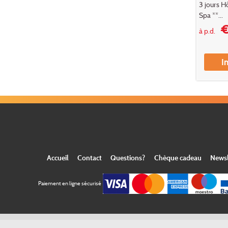
3 jours H
Spa **...
€
à p.d.
I
Accueil
Contact
Questions?
Chèque cadeau
Newsl
Paiement en ligne sécurisé