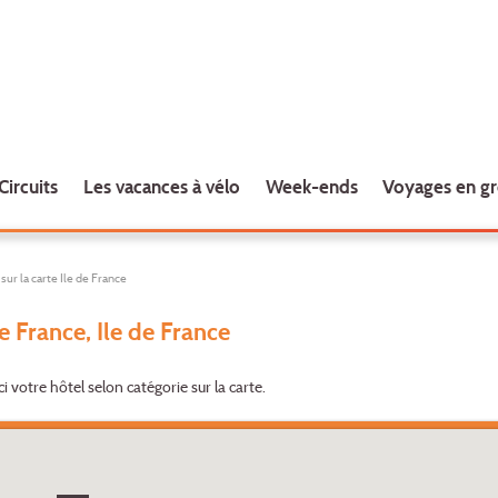
Circuits
Les vacances à vélo
Week-ends
Voyages en g
ur la carte Ile de France
e France, Ile de France
ci votre hôtel selon catégorie sur la carte.