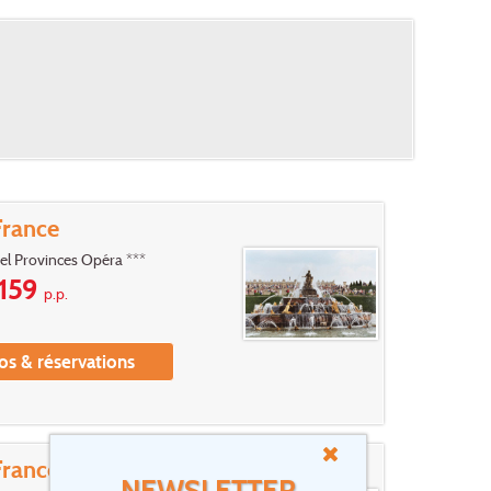
France
tel Provinces Opéra ***
159
p.p.
os & réservations
France
NEWSLETTER