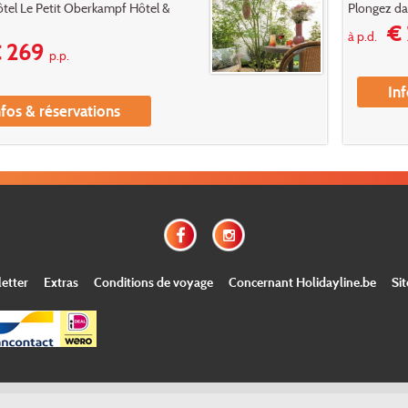
ôtel Le Petit Oberkampf Hôtel &
Plongez dan
€ 
à p.d.
 269
p.p.
Inf
nfos & réservations
etter
Extras
Conditions de voyage
Concernant Holidayline.be
Si