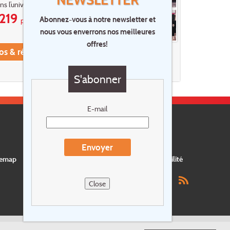
s l’univers de Versace
219
Abonnez-vous à notre newsletter et
p.p.
nous vous enverrons nos meilleures
offres!
os & réservations
S'abonner
E-mail
Envoyer
temap
Postes vacants
privacy
Assurance
Durabilité
Close