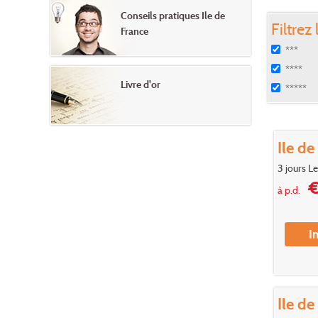
Conseils pratiques Ile de
Filtrez 
France
***
****
Livre d'or
*****
Ile de
3 jours Le
€
à p.d.
I
Ile de