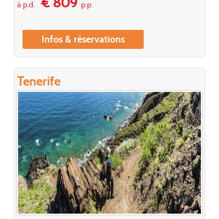
€ 809
à p.d.
p.p.
Infos & réservations
Tenerife