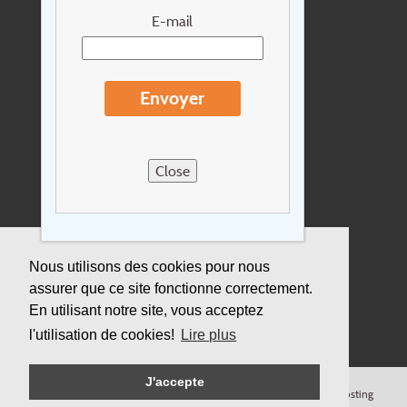
Newsletter
E-mail
Extras
Conditions de voyage
Envoyer
Concernant Holidayline.be
Sitemap
Close
Postes vacants
privacy
Assurance
Nous utilisons des cookies pour nous
assurer que ce site fonctionne correctement.
Durabilité
En utilisant notre site, vous acceptez
l'utilisation de cookies!
Lire plus
J'accepte
© Copyright
Holidayline
, 2000-
2026, All rights reserved.
Cloud hosting