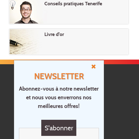
Conseils pratiques Tenerife
Livre d'or
NEWSLETTER
Abonnez-vous à notre newsletter
et nous vous enverrons nos
Accueil
meilleures offres!
Contact
Questions?
S'abonner
Chèque cadeau