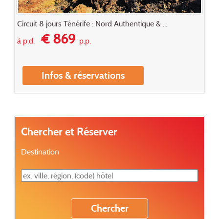
Circuit 8 jours Ténérife : Nord Authentique & ...
€ 869
à p.d.
p.p.
Infos & réservations
Chercher et Réserver
Destination