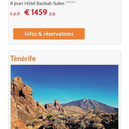
8 jours Hôtel Baobab Suites *****
€ 1459
à p.d.
p.p.
Infos & réservations
Ténérife