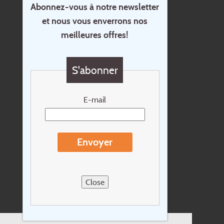
Abonnez-vous à notre newsletter
et nous vous enverrons nos
Accueil
meilleures offres!
Contact
Questions?
S'abonner
Chèque cadeau
Newsletter
E-mail
Extras
Conditions de voyage
Envoyer
Concernant Holidayline.be
Sitemap
Close
Postes vacants
privacy