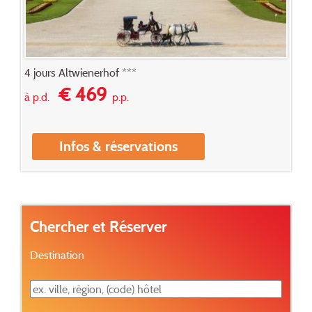
4 jours Altwienerhof ***
€ 469
à p.d.
p.p.
Infos & réservations
Chercher et Réserver
Destination