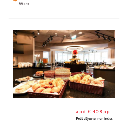
Wien
à p.d. €
40,8
p.p.
Petit déjeuner non inclus