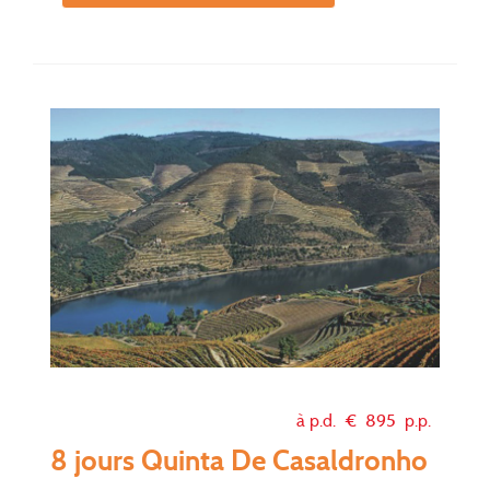
à p.d. €
895
p.p.
8 jours Quinta De Casaldronho