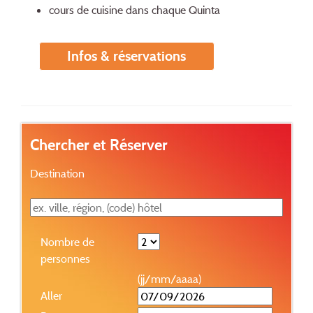
cours de cuisine dans chaque Quinta
Infos & réservations
Chercher et Réserver
Destination
Nombre de
personnes
(jj/mm/aaaa)
Aller