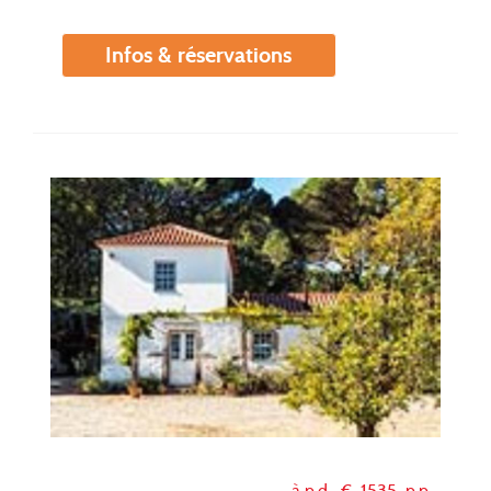
Infos & réservations
à p.d. €
1535
p.p.