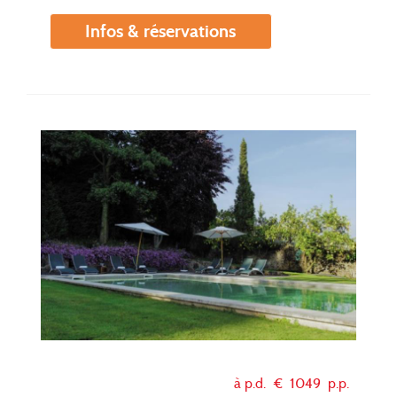
Infos & réservations
à p.d. €
1049
p.p.