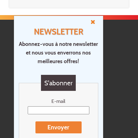
NEWSLETTER
Abonnez-vous à notre newsletter
et nous vous enverrons nos
Accueil
meilleures offres!
Contact
Questions?
S'abonner
Chèque cadeau
Newsletter
E-mail
Extras
Conditions de voyage
Envoyer
Concernant Holidayline.be